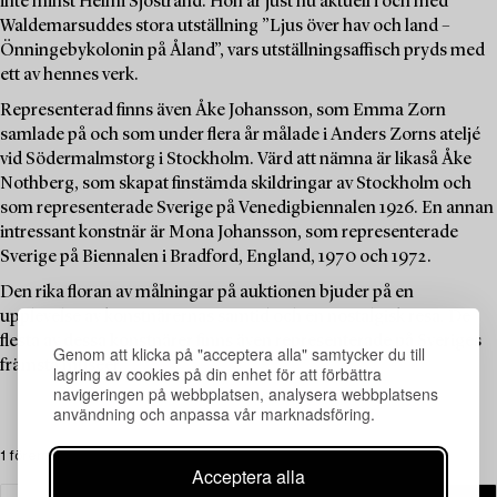
inte minst Helmi Sjöstrand. Hon är just nu aktuell i och med
Waldemarsuddes stora utställning ”Ljus över hav och land –
Önningebykolonin på Åland”, vars utställningsaffisch pryds med
ett av hennes verk.
Representerad finns även Åke Johansson, som Emma Zorn
samlade på och som under flera år målade i Anders Zorns ateljé
vid Södermalmstorg i Stockholm. Värd att nämna är likaså Åke
Nothberg, som skapat finstämda skildringar av Stockholm och
som representerade Sverige på Venedigbiennalen 1926. En annan
intressant konstnär är Mona Johansson, som representerade
Sverige på Biennalen i Bradford, England, 1970 och 1972.
Den rika floran av målningar på auktionen bjuder på en
upplevelse av konstnärernas samtid och en nostalgisk resa. De
flesta av dessa konstnärer finns även representerade på Sveriges
Genom att klicka på "acceptera alla" samtycker du till
främsta museer.
lagring av cookies på din enhet för att förbättra
navigeringen på webbplatsen, analysera webbplatsens
användning och anpassa vår marknadsföring.
1 föremål
Acceptera alla