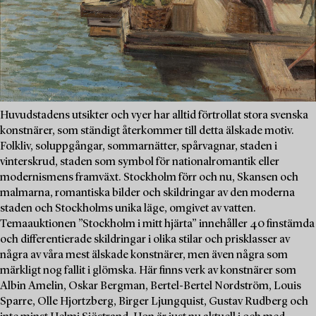
Huvudstadens utsikter och vyer har alltid förtrollat stora svenska
konstnärer, som ständigt återkommer till detta älskade motiv.
Folkliv, soluppgångar, sommarnätter, spårvagnar, staden i
vinterskrud, staden som symbol för nationalromantik eller
modernismens framväxt. Stockholm förr och nu, Skansen och
malmarna, romantiska bilder och skildringar av den moderna
staden och Stockholms unika läge, omgivet av vatten.
Temaauktionen ”Stockholm i mitt hjärta” innehåller 40 finstämda
och differentierade skildringar i olika stilar och prisklasser av
några av våra mest älskade konstnärer, men även några som
märkligt nog fallit i glömska. Här finns verk av konstnärer som
Albin Amelin, Oskar Bergman, Bertel-Bertel Nordström, Louis
Sparre, Olle Hjortzberg, Birger Ljungquist, Gustav Rudberg och