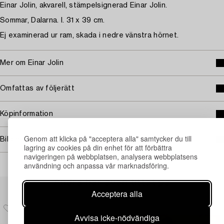
Einar Jolin, akvarell, stämpelsignerad Einar Jolin.
Sommar, Dalarna. I. 31 x 39 cm.
Ej examinerad ur ram, skada i nedre vänstra hörnet.
Mer om Einar Jolin
Omfattas av följerätt
Köpinformation
Genom att klicka på "acceptera alla" samtycker du till
Bildrättigheter
lagring av cookies på din enhet för att förbättra
navigeringen på webbplatsen, analysera webbplatsens
användning och anpassa vår marknadsföring.
Andra har även tittat på
Acceptera alla
Avvisa icke-nödvändiga