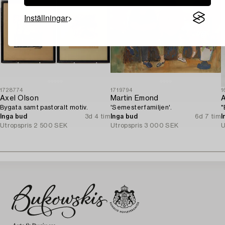
Inställningar
1728774
1719794
1
Axel Olson
Martin Emond
Bygata samt pastoralt motiv.
'Semesterfamiljen'.
"
Inga bud
3d 4 tim
Inga bud
6d 7 tim
I
Utropspris
2 500 SEK
Utropspris
3 000 SEK
U