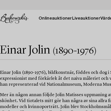
Onlineauktioner
Liveauktioner
Värde
Einar Jolin
(1890-1976)
Einar Jolin (1890-1976), bildkonstnär, föddes och dog
expressionist med förkärlek åt det naiva måleriet och 
han representerad vid Nationalmuseum, Moderna Muse
Mer än någon annan följde Jolin Matisses uppmaning att
skönhet. Vid tiotalets mitt gör han några av sina allra 
modeller och kvinnoporträtt. Jolin blev Stockholmsmåla