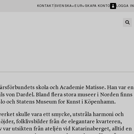
KONTAKT
SVENSKA
EUR
SKAPA KONTO
LOGGA IN
tnärsförbundets skola och Academie Matisse. Han var en
ls von Dardel. Bland flera stora museer i Norden finns
slo och Statens Museum for Kunst i Köpenhamn.
verket skulle vara ett smycke, utstråla harmoni och
öjder, folklivsbilder från de elegantare kvarteren,
ar utsikten från ateljén vid Katarinaberget, alltid en