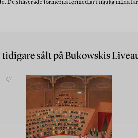
ade. De stiliserade formerna förmedlar i mjuka milda fä
 tidigare sålt på Bukowskis Live