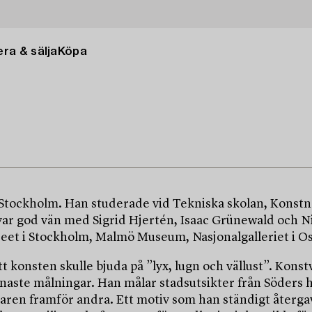
ra & sälja
Köpa
 i Stockholm. Han studerade vid Tekniska skolan, Kons
var god vän med Sigrid Hjertén, Isaac Grünewald och Ni
et i Stockholm, Malmö Museum, Nasjonalgalleriet i O
 konsten skulle bjuda på ”lyx, lugn och vällust”. Konst
finaste målningar. Han målar stadsutsikter från Söders h
ren framför andra. Ett motiv som han ständigt återgav v