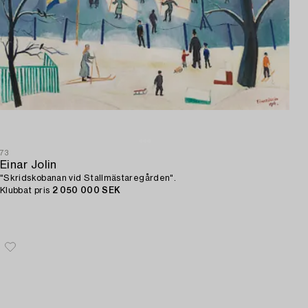
73
Einar Jolin
"Skridskobanan vid Stallmästaregården".
Klubbat pris
2 050 000 SEK