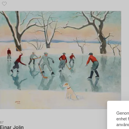
Genom 
enhet 
87
använd
Einar Jolin