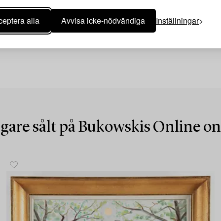
eptera alla
Avvisa icke-nödvändiga
Inställningar
igare sålt på Bukowskis Online o