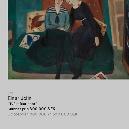
543
Einar Jolin
"Två målarinnor".
Klubbat pris
800 000 SEK
Utropspris
1 000 000 - 1 500 000 SEK