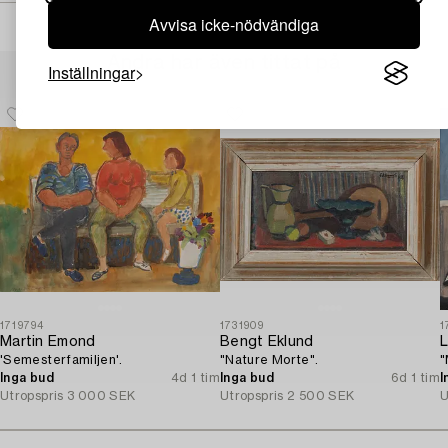
Avvisa icke-nödvändiga
Andra har även tittat på
Inställningar
1719794
1731909
1
Martin Emond
Bengt Eklund
L
'Semesterfamiljen'.
"Nature Morte".
"
Inga bud
4d 1 tim
Inga bud
6d 1 tim
I
Utropspris
3 000 SEK
Utropspris
2 500 SEK
U