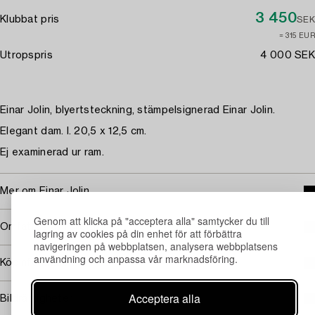
3 450
Klubbat pris
SEK
≈ 315 EUR
Utropspris
4 000 SEK
Einar Jolin, blyertsteckning, stämpelsignerad Einar Jolin.
Elegant dam. I. 20,5 x 12,5 cm.
Ej examinerad ur ram.
Mer om Einar Jolin
Genom att klicka på "acceptera alla" samtycker du till
Omfattas av följerätt
lagring av cookies på din enhet för att förbättra
navigeringen på webbplatsen, analysera webbplatsens
användning och anpassa vår marknadsföring.
Köpinformation
Acceptera alla
Bildrättigheter