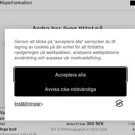
Köpinformation
Andra har även tittat på
Genom att klicka på "acceptera alla" samtycker du till
lagring av cookies på din enhet för att förbättra
navigeringen på webbplatsen, analysera webbplatsens
användning och anpassa vår marknadsföring.
Acceptera alla
Avvisa icke-nödvändiga
Inställningar
1710518
1720506
1
Vas med lock,
Plaketter,
P
porslin. Qingdynastin, sent 1800-
2 st, porslin, Kina, 1900-tal.
p
tal.
300 SEK
5d
t
Aktuellt bud
Inga bud
6d 3 tim
Utropspris
4 000 SEK
A
Utropspris
250 EUR