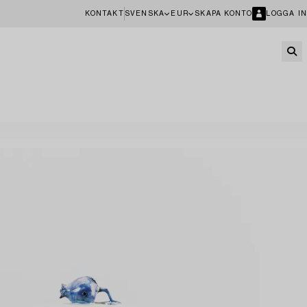
KONTAKT
SVENSKA
EUR
SKAPA KONTO
LOGGA IN