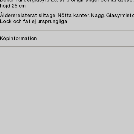
Dekor i underglasyrblått av blomgilranger och landskap,
höjd 25 cm
Åldersrelaterat slitage. Nötta kanter. Nagg. Glasyrmisto
Lock och fat ej ursprungliga
Köpinformation