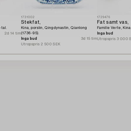
1731002
1729476
Stekfat,
Fat samt vas,
tal.
Kina, porslin, Qingdynastin, Qianlong
Famille Verte, Kina
(1736-95).
2d 14 tim
Inga bud
Inga bud
3d 15 tim
Utropspris
3 000 
Utropspris
2 500 SEK