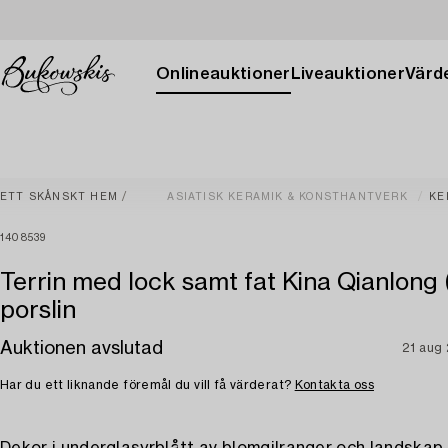
Onlineauktioner
Liveauktioner
Värde
ETT SKÅNSKT HEM
ASIATISK KERAMIK & KONSTHANTVERK
KE
1408539
Terrin med lock samt fat Kina Qianlong 
porslin
Auktionen avslutad
21 aug
Har du ett liknande föremål du vill få värderat?
Kontakta oss