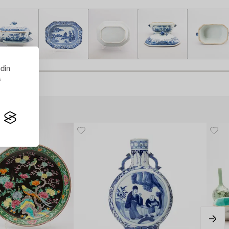
 din
s