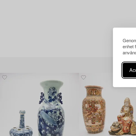
Genom 
enhet 
använd
Acc