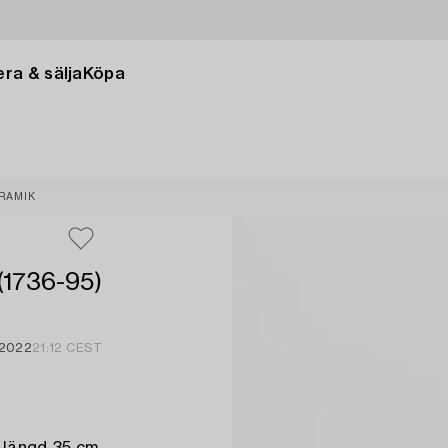
ra & sälja
Köpa
RAMIK
(1736-95)
 2022
21:12 CEST