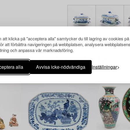
att klicka på "acceptera alla" samtycker du till lagring av cookies på
för att förbättra navigeringen på webbplatsen, analysera webbplatsen
ning och anpassa vår marknadsföring.
Andra har även tittat på
eptera alla
Avvisa icke-nödvändiga
Inställningar