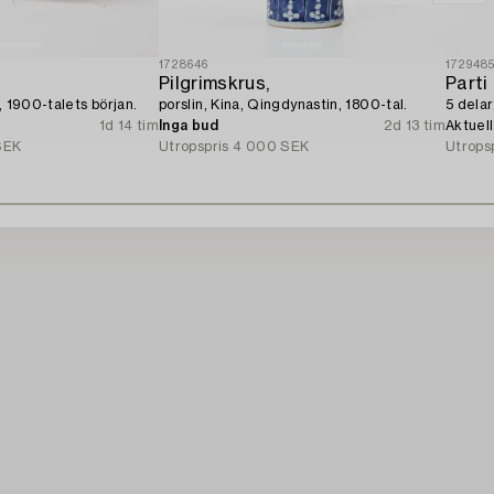
1728646
172948
Pilgrimskrus,
Parti 
, 1900-talets början.
porslin, Kina, Qingdynastin, 1800-tal.
5 delar
1d 14 tim
Inga bud
2d 13 tim
Aktuel
SEK
Utropspris
4 000 SEK
Utrops