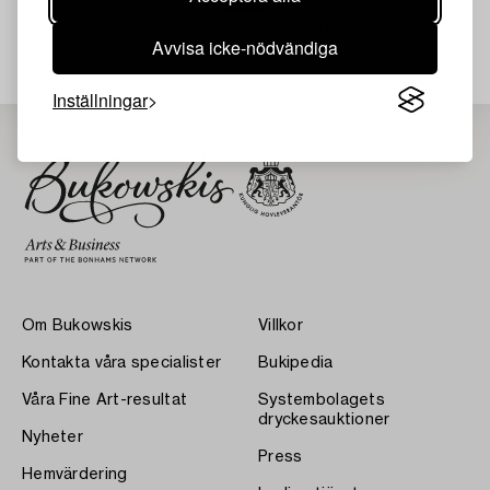
Din sökning gav ingen träff just nu.
Avvisa icke-nödvändiga
Inställningar
Om Bukowskis
Villkor
Kontakta våra specialister
Bukipedia
Våra Fine Art-resultat
Systembolagets
dryckesauktioner
Nyheter
Press
Hemvärdering