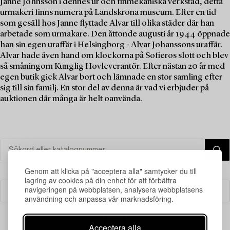
Janne Johnsson i dennes ur och finmekaniska verkstad, detta
urmakeri finns numera på Landskrona museum. Efter en tid
som gesäll hos Janne flyttade Alvar till olika städer där han
arbetade som urmakare. Den åttonde augusti år 1944 öppnade
han sin egen uraffär i Helsingborg - Alvar Johanssons uraffär.
Alvar hade även hand om klockorna på Sofieros slott och blev
så småningom Kunglig Hovleverantör. Efter nästan 20 år med
egen butik gick Alvar bort och lämnade en stor samling efter
sig till sin familj. En stor del av denna är vad vi erbjuder på
auktionen där många är helt oanvända.
Genom att klicka på "acceptera alla" samtycker du till
lagring av cookies på din enhet för att förbättra
navigeringen på webbplatsen, analysera webbplatsens
Filter
användning och anpassa vår marknadsföring.
Acceptera alla