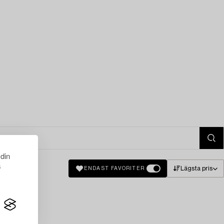
 din
s
Lägsta pris
ENDAST FAVORITER
just nu.