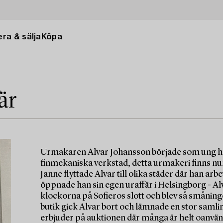
ra & sälja
Köpa
är
Urmakaren Alvar Johansson började som ung ho
finmekaniska verkstad, detta urmakeri finns n
Janne flyttade Alvar till olika städer där han 
öppnade han sin egen uraffär i Helsingborg - A
klockorna på Sofieros slott och blev så smånin
butik gick Alvar bort och lämnade en stor samling e
erbjuder på auktionen där många är helt oanvän