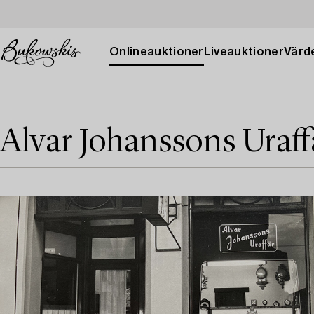
Onlineauktioner
Liveauktioner
Värde
Alvar Johanssons Uraff