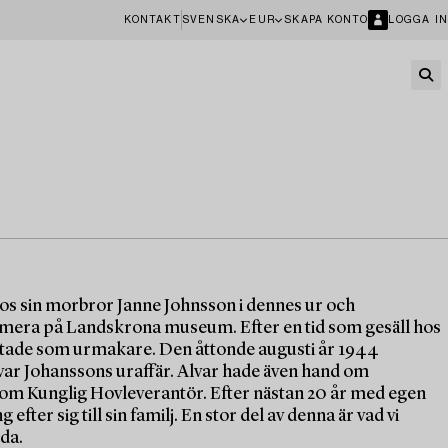
KONTAKT
SVENSKA
EUR
SKAPA KONTO
LOGGA IN
s sin morbror Janne Johnsson i dennes ur och
umera på Landskrona museum. Efter en tid som gesäll hos
arbetade som urmakare. Den åttonde augusti år 1944
lvar Johanssons uraffär. Alvar hade även hand om
gom Kunglig Hovleverantör. Efter nästan 20 år med egen
fter sig till sin familj. En stor del av denna är vad vi
da.