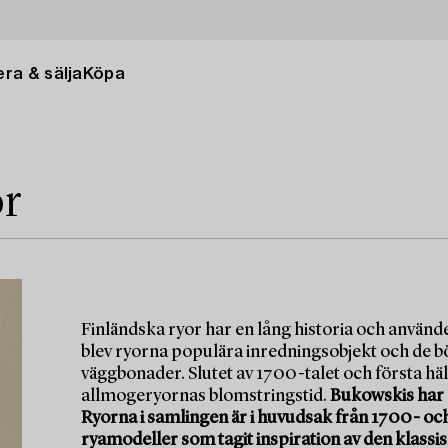
ra & sälja
Köpa
or
Finländska ryor har en lång historia och använd
blev ryorna populära inredningsobjekt och de b
väggbonader. Slutet av 1700-talet och första häl
allmogeryornas blomstringstid.
Bukowskis har 
Ryorna i samlingen är i huvudsak från 1700- oc
ryamodeller som tagit inspiration av den klassi