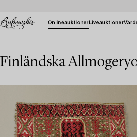
Onlineauktioner
Liveauktioner
Värde
Finländska Allmogery