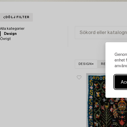
DÖLJ FILTER
Alla kategorier
Design
Övrigt
Genom 
enhet 
använd
DESIGN
RENSA ALLA
Acc