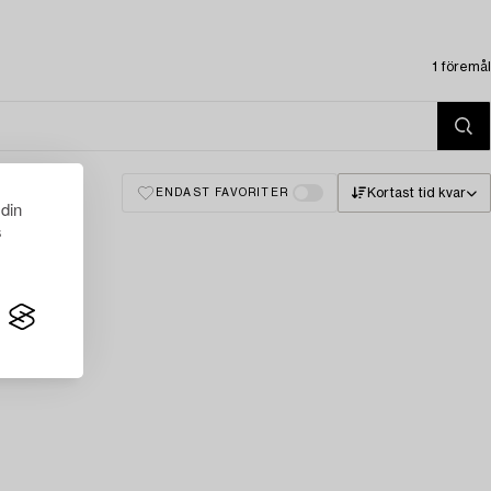
1 föremål
Kortast tid kvar
ENDAST FAVORITER
 din
s