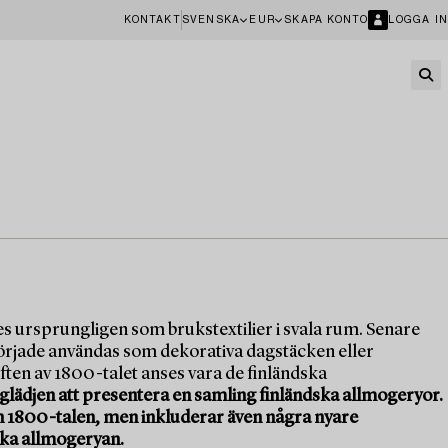
KONTAKT
SVENSKA
EUR
SKAPA KONTO
LOGGA IN
es ursprungligen som brukstextilier i svala rum. Senare
örjade användas som dekorativa dagstäcken eller
ften av 1800-talet anses vara de finländska
glädjen att presentera en samling finländska allmogeryor.
h 1800-talen, men inkluderar även några nyare
ska allmogeryan.