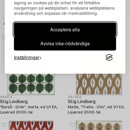
lagring av cookies på din enhet för att förbättra
navigeringen på webbplatsen, analysera webbplatsens
Filter
användning och anpassa vår marknadsföring.
DESIGN
RENSA ALLA
Acceptera alla
Avvisa icke-nödvändiga
Inställningar
1356174
1357002
Stig Lindberg
Stig Lindberg
"Berså - Grön", matta, ed 1/1 EA,
Matta, "Trellis - Oliv", ed 1/1 EA,
Layered 2000-tal.
Layered 2000-tal.