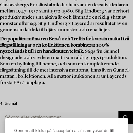
Gustavsbergs Porslinsfabrik där han var den kreativa ledaren
mellan 1947-1957 samt 1972-1980. Stig Lindberg var oerhört
produktiv under sina aktiva år och lämnade en riklig skatt av
mönster efter sig. Stig Lindberg x Layered är resultatet av en
gemensam kärlek till djärva mönster och rena linjer.
De populära mönstren Berså och Trellis fick varsin matta i två
färgställningar och kollektionen kombinerar 100 %
nyzeeländsk ull i en handknuten teknik.
Stigs fru Gunnel
designade och vävde en matta som aldrig togs i produktion.
Som en hyllning till henne, och som en kompletterande
färgsättning till de mer intensiva mattorna, finns även Gunnel-
mattan i kollektionen. Alla mattor i auktionen är ur Layereds
första EA1/1 upplaga.
4 föremål
Genom att klicka på "acceptera alla" samtycker du till