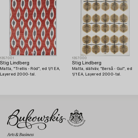
1357001
1357000
Stig Lindberg
Stig Lindberg
Matta, "Trellis - Röd", ed 1/1 EA,
Matta, slätväv, "Berså - Gul", ed
Layered 2000-tal.
1/1 EA, Layered 2000-tal.