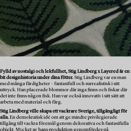
Fylld av nostalgi och lekfullhet, Stig Lindberg x Layered är en
bit designhistoria under dina fötter.
Stig Lindberg var en man
med många färdigheter – fantasifull och surrealistisk i sitt
uttryck. Han placerade blommor där inga finns och fiskar där
det inte finns någon fisk. Han var också innovativ i sitt sätt att
arbeta med material och färg.
Stig Lindberg ville skapa ett vackrare Sverige, tillgängligt för
alla.
En demokratisk idé om att ge mindre privilegierade
tillgång till vackra föremål genom dekorativa och fantasifulla
objekt. Mycket av hans produktion genomfördes på