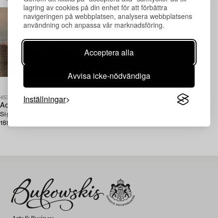
lagring av cookies på din enhet för att förbättra
navigeringen på webbplatsen, analysera webbplatsens
användning och anpassa vår marknadsföring.
Acceptera alla
Avvisa icke-nödvändiga
Inställningar
453919
Adelsteen Normann
Signerad A. Normann och daterad
1882.