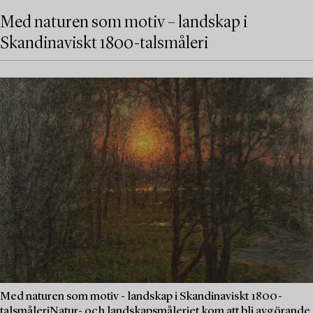
Med naturen som motiv – landskap i
Skandinaviskt 1800-talsmåleri
Med naturen som motiv - landskap i Skandinaviskt 1800-
talsmåleriNatur- och landskapsmåleriet kom att bli avgörande