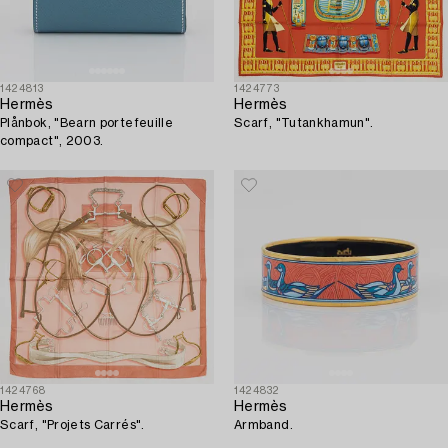
1424813
1424773
Hermès
Hermès
Plånbok, "Bearn portefeuille
Scarf, "Tutankhamun".
compact", 2003.
1424768
1424832
Hermès
Hermès
Scarf, "Projets Carrés".
Armband.