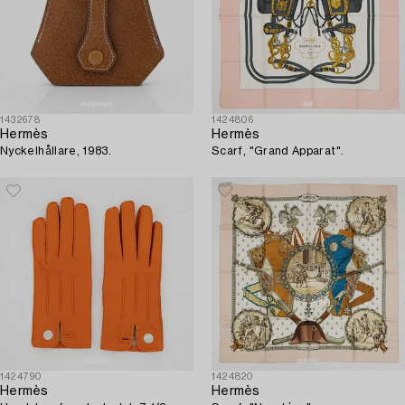
1432678
1424806
Hermès
Hermès
Nyckelhållare, 1983.
Scarf, "Grand Apparat".
1424790
1424820
Hermès
Hermès