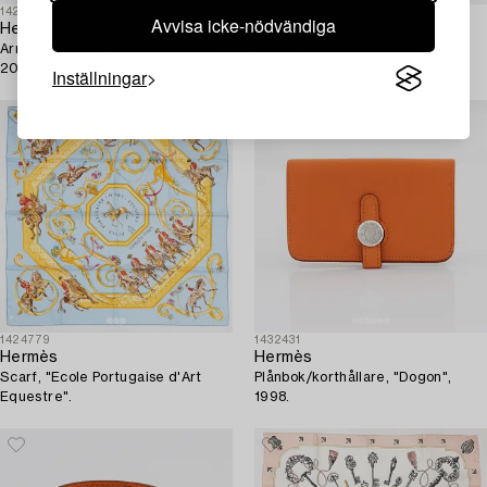
1424836
1424823
Avvisa icke-nödvändiga
Hermès
Hermès
Armband "Kelly", specialbeställt
Scarf, "Coach & Saddle".
2004.
Inställningar
1424779
1432431
Hermès
Hermès
Scarf, "Ecole Portugaise d'Art
Plånbok/korthållare, "Dogon",
Equestre".
1998.