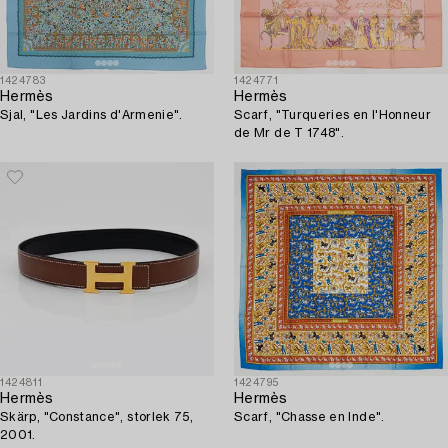
1424783
1424771
Hermès
Hermès
Sjal, "Les Jardins d'Armenie".
Scarf, "Turqueries en l'Honneur
de Mr de T 1748".
1424811
1424795
Hermès
Hermès
Skärp, "Constance", storlek 75,
Scarf, "Chasse en Inde".
2001.