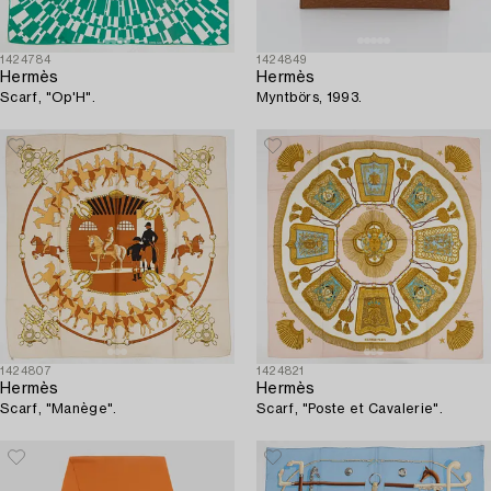
1424784
1424849
Hermès
Hermès
Scarf, "Op'H".
Myntbörs, 1993.
1424807
1424821
Hermès
Hermès
Scarf, "Manège".
Scarf, "Poste et Cavalerie".