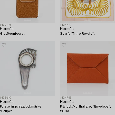
1432719
1424777
Hermès
Hermès
Glasögonfodral.
Scarf, "Tigre Royale".
1433810
1424799
Hermès
Hermès
Förstoringsglas/bokmärke,
Plånbok/korthållare, "Envelope",
"Loupe".
2003.