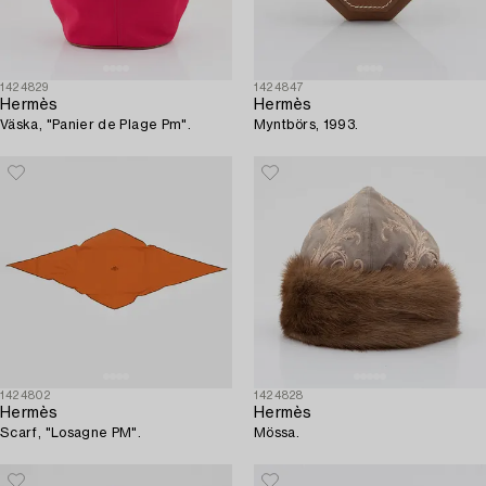
1424829
1424847
Hermès
Hermès
Väska, "Panier de Plage Pm".
Myntbörs, 1993.
1424802
1424828
Hermès
Hermès
Scarf, "Losagne PM".
Mössa.