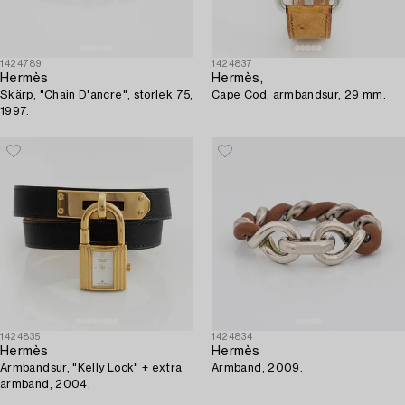
1424789
1424837
Hermès
Hermès,
Skärp, "Chain D'ancre", storlek 75,
Cape Cod, armbandsur, 29 mm.
1997.
1424835
1424834
Hermès
Hermès
Armbandsur, "Kelly Lock" + extra
Armband, 2009.
armband, 2004.