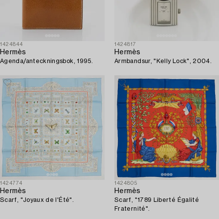
1424844
1424817
Hermès
Hermès
Agenda/anteckningsbok, 1995.
Armbandsur, "Kelly Lock", 2004.
1424774
1424805
Hermès
Hermès
Scarf, "Joyaux de l'Été".
Scarf, "1789 Liberté Égalité
Fraternité".