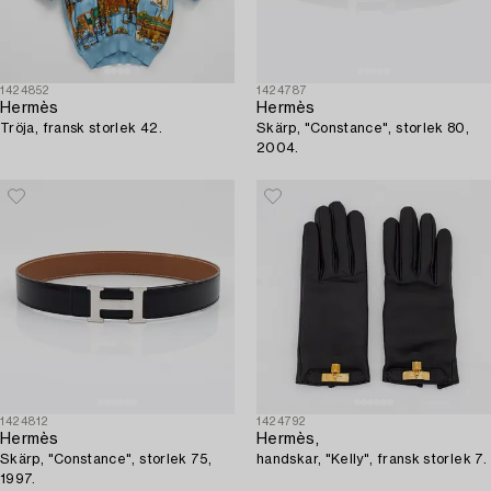
1424852
1424787
Hermès
Hermès
Tröja, fransk storlek 42.
Skärp, "Constance", storlek 80,
2004.
1424812
1424792
Hermès
Hermès,
Skärp, "Constance", storlek 75,
handskar, "Kelly", fransk storlek 7.
1997.