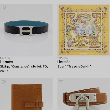
1424788
1424769
Hermès
Hermès
Skärp, "Constance", storlek 70,
Scarf "Tresors Du Nil".
2006.