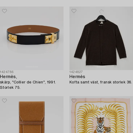
1424786
1424827
Hermès,
Hermès
skärp, "Collier de Chien", 1991.
Kofta samt väst, fransk storlek 36.
Storlek 75.