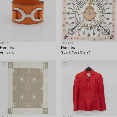
1424841
1424775
Hermès
Hermès
Armband.
Scarf, "Les Clefs".