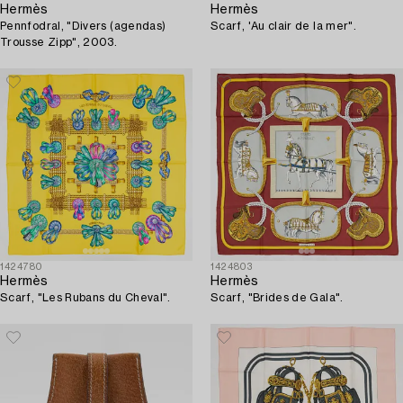
Hermès
Hermès
Pennfodral, "Divers (agendas)
Scarf, 'Au clair de la mer".
Trousse Zipp", 2003.
1424780
1424803
Hermès
Hermès
Scarf, "Les Rubans du Cheval".
Scarf, "Brides de Gala".