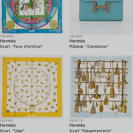
1424824
1424810
Hermès
Hermès
Scarf, "Feux d'Artifice".
Plånbok, "Constance".
1432496
1424776
Hermès
Hermès
Scarf, "Clips".
Scarf "Passementerie".