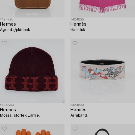
1424796
1424825
Hermès
Hermès
Agenda/plånbok.
Halsduk.
1424843
1424833
Hermès
Hermès
Mössa, storlek Large.
Armband.