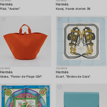
1424840
1424853
Hermès
Hermès
Pläd, "Avalon".
Kavaj, fransk storlek 38.
1424831
1424808
Hermès
Hermès
Väska, "Panier de Plage GM".
Scarf, "Brides de Gala".