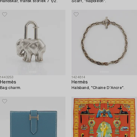
Handskar, fransk storlek 7 1/2.
Scarf, "Napoléon".
1443253
1424814
Hermès
Hermès
Bag charm.
Halsband, "Chaine D'Ancre".