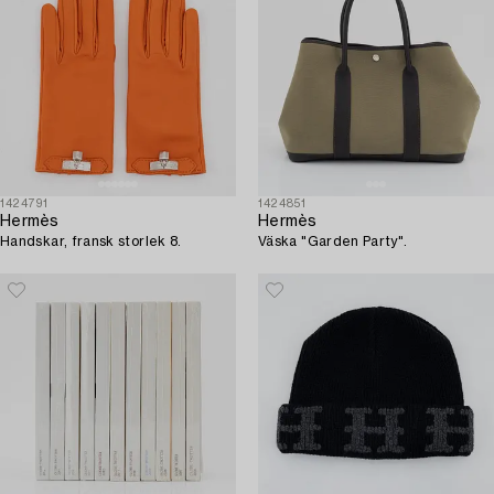
1424791
1424851
Hermès
Hermès
Handskar, fransk storlek 8.
Väska "Garden Party".