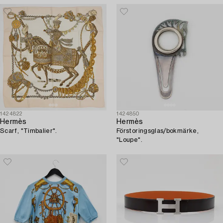
1424822
1424850
Hermès
Hermès
Scarf, "Timbalier".
Förstoringsglas/bokmärke,
"Loupe".