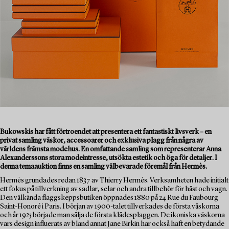
Bukowskis har fått förtroendet att presentera ett fantastiskt livsverk – en
privat samling väskor, accessoarer och exklusiva plagg från några av
världens främsta modehus. En omfattande samling som representerar Anna
Alexanderssons stora modeintresse, utsökta estetik och öga för detaljer. I
denna temaauktion finns en samling välbevarade föremål från Hermès.
Hermès grundades redan 1837 av Thierry Hermès. Verksamheten hade initialt
ett fokus på tillverkning av sadlar, selar och andra tillbehör för häst och vagn.
Den välkända flaggskeppsbutiken öppnades 1880 på 24 Rue du Faubourg
Saint-Honoré i Paris. I början av 1900-talet tillverkades de första väskorna
och år 1925 började man sälja de första klädesplaggen. De ikoniska väskorna
vars design influerats av bland annat Jane Birkin har också haft en betydande