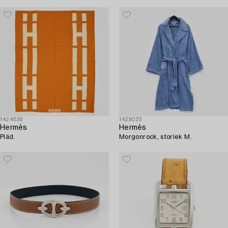
1424839
1429023
Hermès
Hermès
Pläd.
Morgonrock, storlek M.