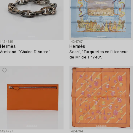
1424815
1424767
Hermès
Hermès
Armband, "Chaine D'Ancre".
Scarf, "Turqueries en l'Honneur
de Mr de T 1748".
1424797
1424794