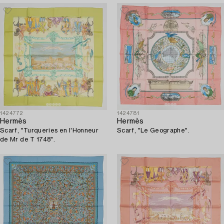
1424772
1424781
Hermès
Hermès
Scarf, "Turqueries en l'Honneur
Scarf, "Le Geographe".
de Mr de T 1748".