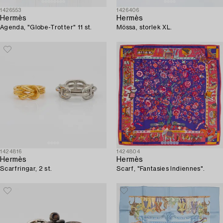
1426553
1426406
Hermès
Hermès
Agenda, "Globe-Trotter" 11 st.
Mössa, storlek XL.
1424816
1424804
Hermès
Hermès
Scarfringar, 2 st.
Scarf, "Fantasies Indiennes".