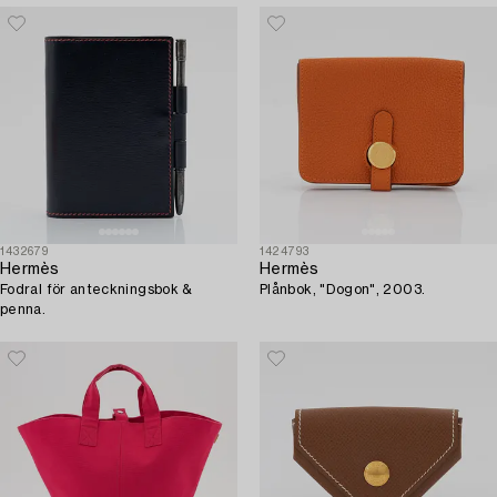
1432679
1424793
Hermès
Hermès
Fodral för anteckningsbok &
Plånbok, "Dogon", 2003.
penna.