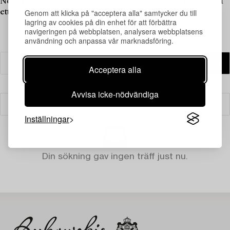
Nobel är en fascinerande familj och vi är glada att presentera
Genom att klicka på "acceptera alla" samtycker du till
ett flertal porträtt från deras samling i denna temaauktion.
lagring av cookies på din enhet för att förbättra
navigeringen på webbplatsen, analysera webbplatsens
användning och anpassa vår marknadsföring.
Acceptera alla
Avvisa icke-nödvändiga
Filter
Inställningar
Din sökning gav ingen träff just nu.