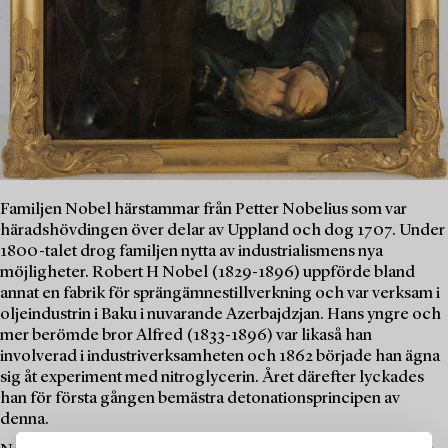
Familjen Nobel härstammar från Petter Nobelius som var
häradshövdingen över delar av Uppland och dog 1707. Under
1800-talet drog familjen nytta av industrialismens nya
möjligheter. Robert H Nobel (1829-1896) uppförde bland
annat en fabrik för sprängämnestillverkning och var verksam i
oljeindustrin i Baku i nuvarande Azerbajdzjan. Hans yngre och
mer berömde bror Alfred (1833-1896) var likaså han
involverad i industriverksamheten och 1862 började han ägna
sig åt experiment med nitroglycerin. Året därefter lyckades
han för första gången bemästra detonationsprincipen av
denna.