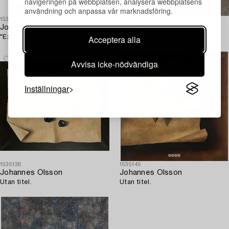
navigeringen på webbplatsen, analysera webbplatsens
användning och anpassa vår marknadsföring.
1535132
1535143
Johannes Olsson
Johannes Olsson
Acceptera alla
"Exponerad".
Spelpjäser.
Avvisa icke-nödvändiga
Inställningar
1535138
1535145
Johannes Olsson
Johannes Olsson
Utan titel.
Utan titel.