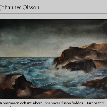
Johannes Olsson
Konstnären och musikern Johannes Olsson föddes i Härnösand