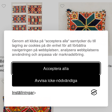
Genom att klicka på "acceptera alla" samtycker du till
lagring av cookies på din enhet för att förbättra
navigeringen på webbplatsen, analysera webbplatsens
användning och anpassa vår marknadsföring.
1552124
1552138
Bänkalängder,
Jynne (kudde),
ett par, krabbasnår södra Skåne
rölakan, Skåne, 1800-talets första
Acceptera alla
möjligen Herrestads härad 1800-
hälft. ca 44x49 cm.
talets slut ca 185x55 cm samt
Avvisa icke-nödvändiga
184x54 cm.
Inställningar