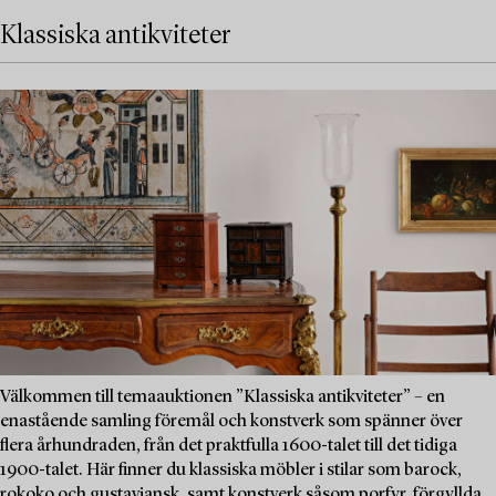
Klassiska antikviteter
Välkommen till temaauktionen ”Klassiska antikviteter” – en
enastående samling föremål och konstverk som spänner över
flera århundraden, från det praktfulla 1600-talet till det tidiga
1900-talet. Här finner du klassiska möbler i stilar som barock,
rokoko och gustaviansk, samt konstverk såsom porfyr, förgyllda