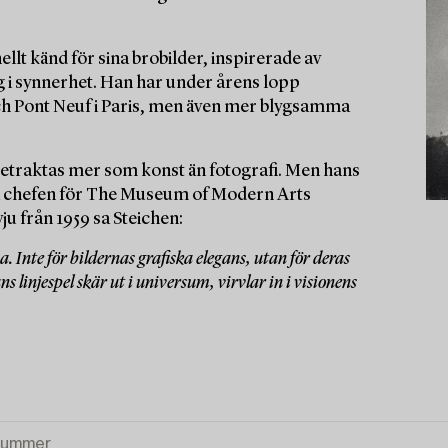
llt känd för sina brobilder, inspirerade av
g i synnerhet. Han har under årens lopp
ch Pont Neuf i Paris, men även mer blygsamma
tt betraktas mer som konst än fotografi. Men hans
ka chefen för The Museum of Modern Arts
ju från 1959 sa Steichen:
 Inte för bildernas grafiska elegans, utan för deras
 linjespel skär ut i universum, virvlar in i visionens