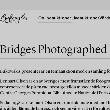
Onlineauktioner
Liveauktioner
Värde
Bridges Photographed
Bukowskis presenterar en temaauktion med en samling fo
Lennart Olson är en av Sveriges mest framstående fotogra
representerade på en rad prestigefyllda museer världen ö
Centre Georges Pompidou, Bibliothéque Nationale i Pari
Sedan 1958 var Lennart Olson en framträdande medlem i
års ålder, lämnade han oss, och sedan våren 2013 förvaltas