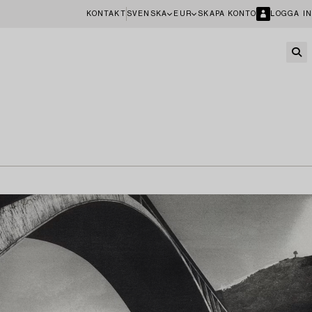
KONTAKT
SVENSKA
EUR
SKAPA KONTO
LOGGA IN