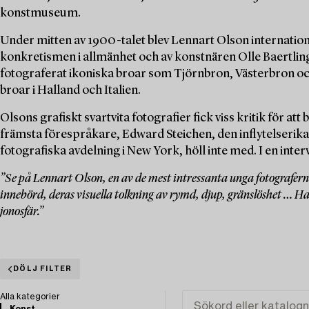
konstmuseum.
Under mitten av 1900-talet blev Lennart Olson internatione
konkretismen i allmänhet och av konstnären Olle Baertlin
fotograferat ikoniska broar som Tjörnbron, Västerbron o
broar i Halland och Italien.
Olsons grafiskt svartvita fotografier fick viss kritik för a
främsta förespråkare, Edward Steichen, den inflytelseri
fotografiska avdelning i New York, höll inte med. I en interv
”Se på Lennart Olson, en av de mest intressanta unga fotograferna.
innebörd, deras visuella tolkning av rymd, djup, gränslöshet … Hans
jonosfär.”
DÖLJ FILTER
Alla kategorier