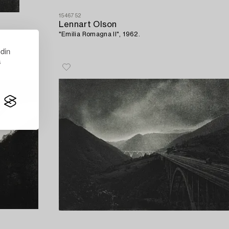
1546752
Lennart Olson
"Emilia Romagna II", 1962.
 din
s