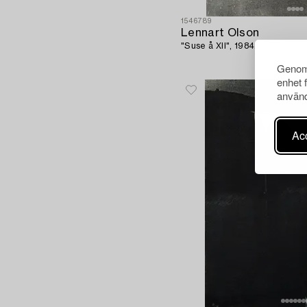
1546789
Lennart Olson
"Suse å XII", 1984.
Genom 
enhet 
använd
Acc