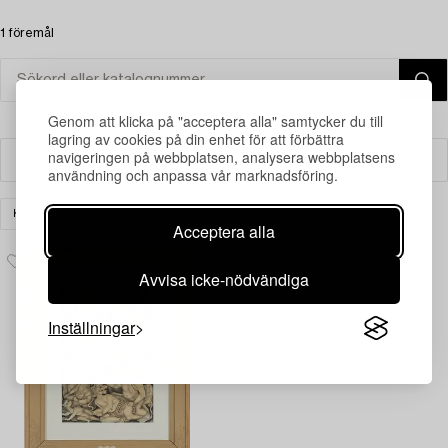
1 föremål
Genom att klicka på "acceptera alla" samtycker du till
lagring av cookies på din enhet för att förbättra
navigeringen på webbplatsen, analysera webbplatsens
Filter
användning och anpassa vår marknadsföring.
KONST
MODERN INTERNATIONELL KONST
RENSA ALLA
Acceptera alla
Avvisa icke-nödvändiga
Inställningar