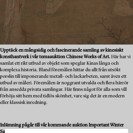
Upptäck en mångsidig och fascinerande samling av kinesiskt
konsthantverk i vår temaauktion Chinese Works of Art.
Här har vi
samlat ett rikt utbud av objekt som speglar Kinas långa och
komplexa historia. Bland föremålen hittar du allt från utsökt
porslin till imponerande metall- och lackarbeten, samt även ett
utbud av måleri. Föremålen är noggrant utvalda och flera härrör
från ansedda privata samlingar. Här finns något för alla som vill
förhöja sitt hem med tidlös skönhet, vare sig det är en modern
eller klassisk inredning.
Inlämning pågår till vår kommande auktion Important Winter
Sale, Liveauktion 11 – 13 december.