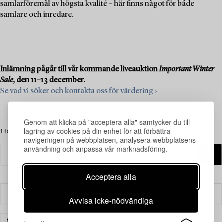
samlarföremål av högsta kvalité – här finns något för både
samlare och inredare.
Inlämning pågår till vår kommande liveauktion
Important Winter
Sale
, den 11–13 december.
Se vad vi söker och kontakta oss för värdering ›
Genom att klicka på "acceptera alla" samtycker du till
lagring av cookies på din enhet för att förbättra
1 föremål
navigeringen på webbplatsen, analysera webbplatsens
användning och anpassa vår marknadsföring.
Acceptera alla
Filter
Avvisa icke-nödvändiga
MATTOR & TEXTIL
RENSA ALLA