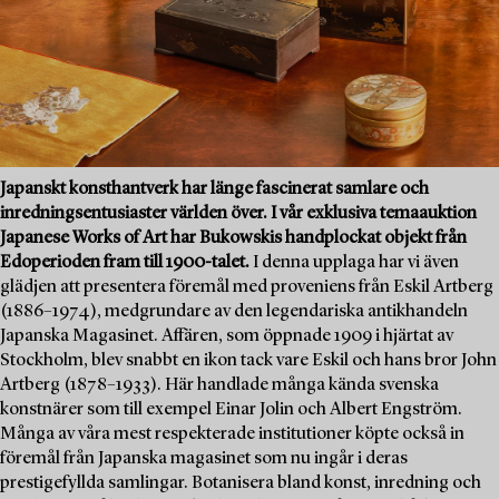
Japanskt konsthantverk har länge fascinerat samlare och
inredningsentusiaster världen över. I vår exklusiva temaauktion
Japanese Works of Art har Bukowskis handplockat objekt från
Edoperioden fram till 1900-talet.
I denna upplaga har vi även
glädjen att presentera föremål med proveniens från Eskil Artberg
(1886–1974), medgrundare av den legendariska antikhandeln
Japanska Magasinet. Affären, som öppnade 1909 i hjärtat av
Stockholm, blev snabbt en ikon tack vare Eskil och hans bror John
Artberg (1878–1933). Här handlade många kända svenska
konstnärer som till exempel Einar Jolin och Albert Engström.
Många av våra mest respekterade institutioner köpte också in
föremål från Japanska magasinet som nu ingår i deras
prestigefyllda samlingar. Botanisera bland konst, inredning och