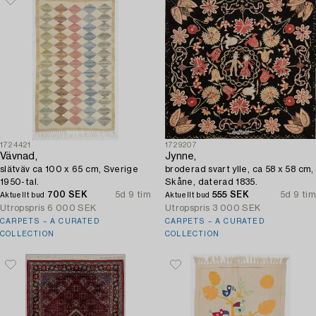
1724421
1729207
Vävnad,
Jynne,
slätväv ca 100 x 65 cm, Sverige
broderad svart ylle, ca 58 x 58 cm,
1950-tal.
Skåne, daterad 1835.
700 SEK
5d 9 tim
555 SEK
5d 9 tim
Aktuellt bud
Aktuellt bud
Utropspris
6 000 SEK
Utropspris
3 000 SEK
CARPETS – A CURATED
CARPETS – A CURATED
COLLECTION
COLLECTION