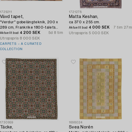
1729211
1721278
Vävd tapet,
Matta Keshan,
"Verdur" gobelängteknik, 200 x
ca 370 x 255 cm.
289 cm, Frankrike 1800-talets
4 000 SEK
7 tim 27m
Aktuellt bud
andra hälft. .
4 200 SEK
5d 8 tim
Utropspris
5 000 SEK
Aktuellt bud
Utropspris
8 000 SEK
CARPETS – A CURATED
COLLECTION
1730959
1698024
Täcke,
Svea Norén