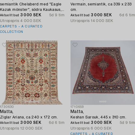
semiantik Chelaberd med "Eagle
Vermain, semiantik, ca 339 x 233
Kazak mönster", södra Kaukasus,
cm.
ca 234 x 164 cm.
3 000 SEK
5d 9 tim
3 000 SEK
6d 6 tim
Aktuellt bud
Aktuellt bud
Utropspris
4 000 SEK
Utropspris
14 000 SEK
CARPETS – A CURATED
COLLECTION
1730630
1710659
Matta,
Matta,
Ziglar Ariana, ca 240 x 172 cm.
Keshan Sarouk, 445 x 310 cm.
3 000 SEK
6d 6 tim
3 000 SEK
5d 9 tim
Aktuellt bud
Aktuellt bud
Utropspris
12 000 SEK
Utropspris
6 000 SEK
CARPETS – A CURATED