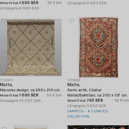
1 000 SEK
3d 3 tim
Utropspris
6 000 SEK
Aktuellt bud
Utropspris
9 000 SEK
1732479
1729208
Matta,
Matta,
Marocko design, ca 295 x 210 cm.
Semi-antik, Chahar
1 000 SEK
6d 6 tim
Mahal/Bakhtiari, ca 200 x 137 cm.
Aktuellt bud
700 SEK
5d 8 tim
Utropspris
10 000 SEK
Aktuellt bud
Utropspris
3 000 SEK
CARPETS – A CURATED
COLLECTION