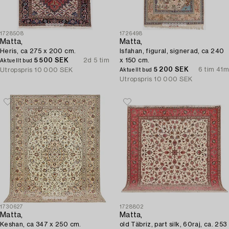
1728508
1726498
Matta,
Matta,
Heris, ca 275 x 200 cm.
Isfahan, figural, signerad, ca 240
5 500 SEK
2d 5 tim
x 150 cm.
Aktuellt bud
5 200 SEK
6 tim 41m
Utropspris
10 000 SEK
Aktuellt bud
Utropspris
10 000 SEK
1730627
1728802
Matta,
Matta,
Keshan, ca 347 x 250 cm.
old Täbriz, part silk, 60raj, ca. 253