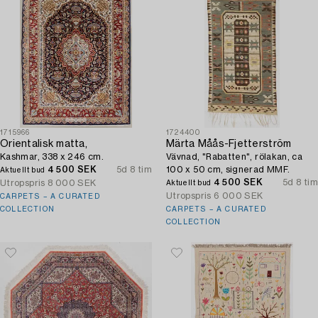
1715966
1724400
Orientalisk matta,
Märta Måås-Fjetterström
Kashmar, 338 x 246 cm.
Vävnad, "Rabatten", rölakan, ca
4 500 SEK
5d 8 tim
100 x 50 cm, signerad MMF.
Aktuellt bud
4 500 SEK
5d 8 tim
Utropspris
8 000 SEK
Aktuellt bud
Utropspris
6 000 SEK
CARPETS – A CURATED
COLLECTION
CARPETS – A CURATED
COLLECTION