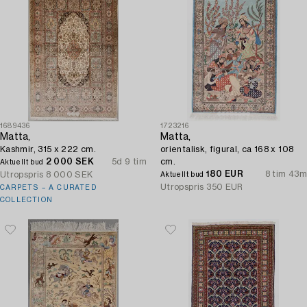
1689436
1723216
Matta,
Matta,
Kashmir, 315 x 222 cm.
orientalisk, figural, ca 168 x 108
2 000 SEK
5d 9 tim
cm.
Aktuellt bud
180 EUR
8 tim 43m
Utropspris
8 000 SEK
Aktuellt bud
Utropspris
350 EUR
CARPETS – A CURATED
COLLECTION