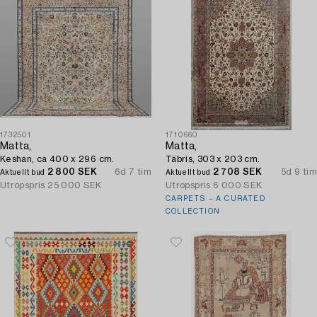
1732501
1710660
Matta,
Matta,
Keshan, ca 400 x 296 cm.
Täbris, 303 x 203 cm.
2 800 SEK
6d 7 tim
2 708 SEK
5d 9 tim
Aktuellt bud
Aktuellt bud
Utropspris
25 000 SEK
Utropspris
6 000 SEK
CARPETS – A CURATED
COLLECTION