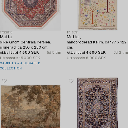
1722818
1716691
Matta,
Matta ,
silke Ghom Centrala Persien,
handbroderad Kelim, ca 177 x 122
signerad, ca 250 x 250 cm.
cm.
4 500 SEK
5d 8 tim
4 500 SEK
3d 2 tim
Aktuellt bud
Aktuellt bud
Utropspris
15 000 SEK
Utropspris
6 000 SEK
CARPETS – A CURATED
COLLECTION