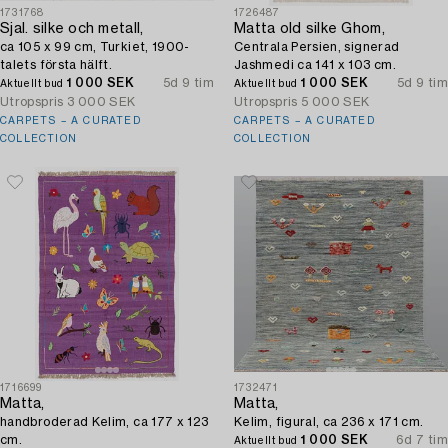
1731768
1726487
Sjal. silke och metall,
Matta old silke Ghom,
ca 105 x 99 cm, Turkiet, 1900-
Centrala Persien, signerad
talets första hälft.
Jashmedi ca 141 x 103 cm.
1 000 SEK
5d 9 tim
1 000 SEK
5d 9 tim
Aktuellt bud
Aktuellt bud
Utropspris
3 000 SEK
Utropspris
5 000 SEK
CARPETS – A CURATED
CARPETS – A CURATED
COLLECTION
COLLECTION
1716699
1732471
Matta,
Matta,
handbroderad Kelim, ca 177 x 123
Kelim, figural, ca 236 x 171 cm.
cm.
1 000 SEK
6d 7 tim
Aktuellt bud