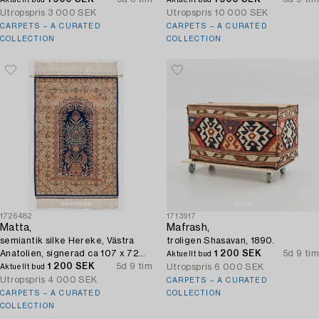
Utropspris
3 000 SEK
Utropspris
10 000 SEK
CARPETS – A CURATED
CARPETS – A CURATED
COLLECTION
COLLECTION
1726482
1713917
Matta,
Mafrash,
semiantik silke Hereke, Västra
troligen Shasavan, 1890.
Anatolien, signerad ca 107 x 72
1 200 SEK
5d 9 tim
Aktuellt bud
cm.
1 200 SEK
5d 9 tim
Utropspris
6 000 SEK
Aktuellt bud
Utropspris
4 000 SEK
CARPETS – A CURATED
CARPETS – A CURATED
COLLECTION
COLLECTION