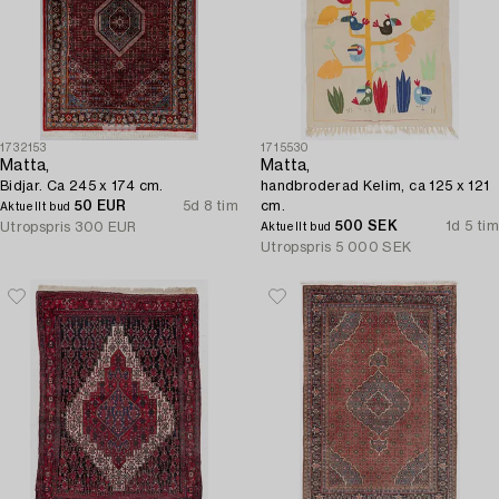
1732153
1715530
Matta,
Matta,
Bidjar. Ca 245 x 174 cm.
handbroderad Kelim, ca 125 x 121
50 EUR
5d 8 tim
cm.
Aktuellt bud
500 SEK
1d 5 tim
Utropspris
300 EUR
Aktuellt bud
Utropspris
5 000 SEK