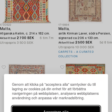
1730622
1719994
Matta,
Matta,
Afganska Kelim, c. 214 x 182 cm.
antik Kirman Laver, södra Persien,
2 700 SEK
6 tim 7m
signerad ca 206 x 133 cm.
Aktuellt bud
2 500 SEK
5d 8 tim
Utropspris
3 500 SEK
Aktuellt bud
Utropspris
10 000 SEK
CARPETS – A CURATED
COLLECTION
Genom att klicka på "acceptera alla" samtycker du till
lagring av cookies på din enhet för att förbättra
navigeringen på webbplatsen, analysera webbplatsens
användning och anpassa vår marknadsföring.
Acceptera alla