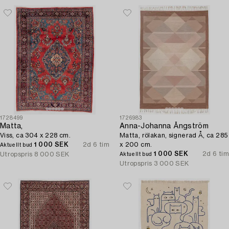
1728499
1726983
Matta,
Anna-Johanna Ångström
Viss, ca 304 x 228 cm.
Matta, rölakan, signerad Å, ca 285
1 000 SEK
2d 6 tim
x 200 cm.
Aktuellt bud
1 000 SEK
2d 6 tim
Utropspris
8 000 SEK
Aktuellt bud
Utropspris
3 000 SEK