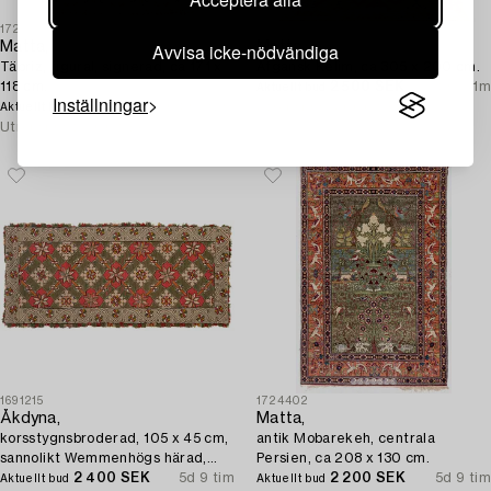
1726495
1730619
Matta,
Matta,
Avvisa icke-nödvändiga
Täbriz, figural, signerad, ca 171 x
Afgansk Kelim, ca 305 x 200 cm.
118 cm.
2 500 SEK
7 tim 41m
Aktuellt bud
Inställningar
2 500 SEK
6 tim 37m
Utropspris
4 000 SEK
Aktuellt bud
Utropspris
2 500 SEK
1691215
1724402
Åkdyna,
Matta,
korsstygnsbroderad, 105 x 45 cm,
antik Mobarekeh, centrala
sannolikt Wemmenhögs härad,
Persien, ca 208 x 130 cm.
Sydvästra Skåne, daterad 1831.
2 400 SEK
5d 9 tim
2 200 SEK
5d 9 tim
Aktuellt bud
Aktuellt bud