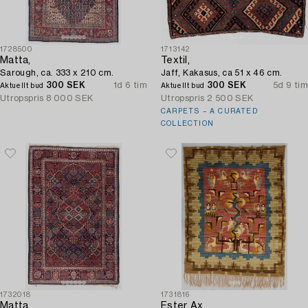
1728500
1713142
Matta,
Textil,
Sarough, ca. 333 x 210 cm.
Jaff, Kakasus, ca 51 x 46 cm.
300 SEK
1d 6 tim
300 SEK
5d 9 tim
Aktuellt bud
Aktuellt bud
Utropspris
8 000 SEK
Utropspris
2 500 SEK
CARPETS – A CURATED
COLLECTION
1732018
1731816
Matta,
Ester Ax