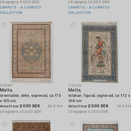
Utropspris
3 000 SEK
Utropspris
12 000 SEK
CARPETS – A CURATED
CARPETS – A CURATED
COLLECTION
COLLECTION
1726497
1725753
Matta,
Matta,
orientalisk, silke, signerad, ca 175
Isfahan, figural, signerad, ca 172 x
x 125 cm.
109 cm.
2 000 SEK
5d 6 tim
2 000 SEK
1d 5 tim
Aktuellt bud
Aktuellt bud
Utropspris
12 000 SEK
Utropspris
4 000 SEK