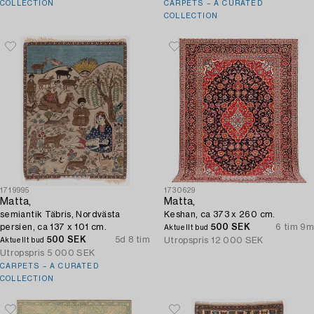
COLLECTION
CARPETS – A CURATED
COLLECTION
1719995
1730629
Matta,
Matta,
semiantik Täbris, Nordvästa
Keshan, ca 373 x 260 cm.
persien, ca 137 x 101 cm.
500 SEK
6 tim 9m
Aktuellt bud
500 SEK
5d 8 tim
Utropspris
12 000 SEK
Aktuellt bud
Utropspris
5 000 SEK
CARPETS – A CURATED
COLLECTION