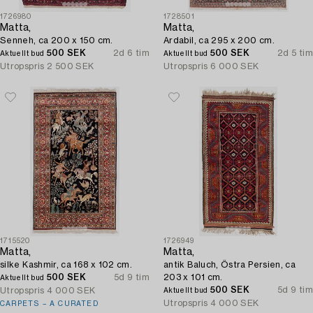
1726980
1728501
Matta,
Matta,
Senneh, ca 200 x 150 cm.
Ardabil, ca 295 x 200 cm.
500 SEK
2d 6 tim
500 SEK
2d 5 tim
Aktuellt bud
Aktuellt bud
Utropspris
2 500 SEK
Utropspris
6 000 SEK
1715520
1726949
Matta,
Matta,
silke Kashmir, ca 168 x 102 cm.
antik Baluch, Östra Persien, ca
500 SEK
5d 9 tim
203 x 101 cm.
Aktuellt bud
500 SEK
5d 9 tim
Utropspris
4 000 SEK
Aktuellt bud
Utropspris
4 000 SEK
CARPETS – A CURATED