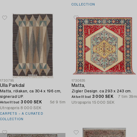
COLLECTION
1730795
1730635
Ulla Parkdal
Matta,
Matta, rölakan, ca 304 x 196 cm,
Zigler Design. ca 293 x 243 cm.
signerad UP.
3 000 SEK
7 tim 39m
Aktuellt bud
3 000 SEK
5d 9 tim
Utropspris
15 000 SEK
Aktuellt bud
Utropspris
8 000 SEK
CARPETS – A CURATED
COLLECTION