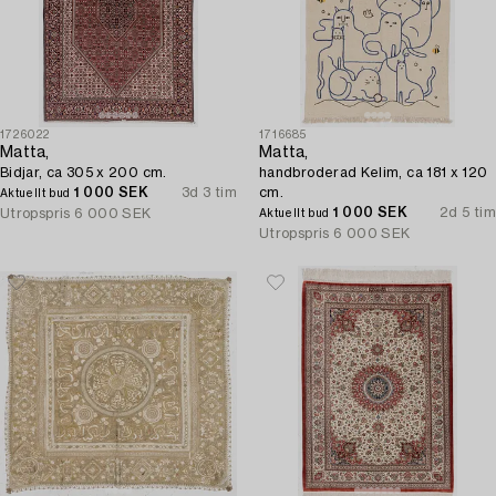
1726022
1716685
Matta,
Matta,
Bidjar, ca 305 x 200 cm.
handbroderad Kelim, ca 181 x 120
1 000 SEK
3d 3 tim
cm.
Aktuellt bud
1 000 SEK
2d 5 tim
Utropspris
6 000 SEK
Aktuellt bud
Utropspris
6 000 SEK