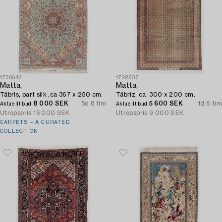
1726642
1728507
Matta,
Matta,
Täbris, part silk ,ca 367 x 250 cm.
Täbriz, ca. 300 x 200 cm.
8 000 SEK
5d 8 tim
5 600 SEK
1d 6 tim
Aktuellt bud
Aktuellt bud
Utropspris
15 000 SEK
Utropspris
9 000 SEK
CARPETS – A CURATED
COLLECTION