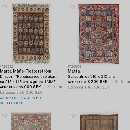
1728832
1728506
Märta Måås-Fjetterström
Matta,
Draperi, "Renaissance", rölakan,
Sarough, ca 310 x 210 cm.
ca 213 x 145 cm, signerad MMF.
8 200 SEK
2d 6 tim
Aktuellt bud
15 000 SEK
5d 9 tim
Utropspris
10 000 SEK
Aktuellt bud
Utropspris
20 000 SEK
CARPETS – A CURATED
COLLECTION