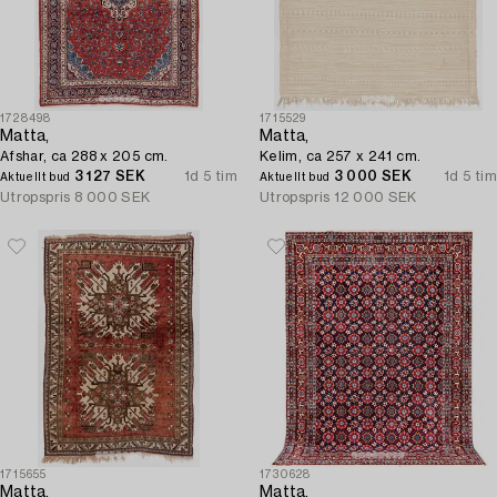
1728498
1715529
Matta,
Matta,
Afshar, ca 288 x 205 cm.
Kelim, ca 257 x 241 cm.
3 127 SEK
1d 5 tim
3 000 SEK
1d 5 tim
Aktuellt bud
Aktuellt bud
Utropspris
8 000 SEK
Utropspris
12 000 SEK
1715655
1730628
Matta,
Matta,