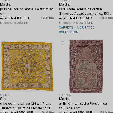
1731292
1722932
Matta,
Matta,
persisk, Beluch, antik. Ca 162 x 92
Old Ghom Centrala Persien,
cm.
Signerad Abbas Janshidi, ca 150 x
160 EUR
2d 8 tim
93 cm.
1 700 SEK
5d 9 tim
Aktuellt bud
Aktuellt bud
Utropspris
250 EUR
Utropspris
5 000 SEK
CARPETS – A CURATED
COLLECTION
1731770
1724405
Sjal,
Matta,
silke och metall, ca 124 x 117 cm,
antik Kirman, södra Persien, ca
Turkiet, 1900-talets första hälft.
220 x 140 cm.
1 500 SEK
5d 8 tim
1 500 SEK
5d 9 tim
Aktuellt bud
Aktuellt bud