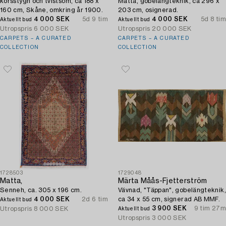
korsstygn och tvistsöm, ca 188 x
Matta, gobelängteknik, ca 296 x
160 cm, Skåne, omkring år 1900.
203 cm, osignerad.
4 000 SEK
5d 9 tim
4 000 SEK
5d 8 tim
Aktuellt bud
Aktuellt bud
Utropspris
6 000 SEK
Utropspris
20 000 SEK
CARPETS – A CURATED
CARPETS – A CURATED
COLLECTION
COLLECTION
1728503
1729048
Matta,
Märta Måås-Fjetterström
Senneh, ca. 305 x 196 cm.
Vävnad, "Täppan", gobelängteknik,
4 000 SEK
2d 6 tim
ca 34 x 55 cm, signerad AB MMF.
Aktuellt bud
3 900 SEK
9 tim 27m
Utropspris
8 000 SEK
Aktuellt bud
Utropspris
3 000 SEK