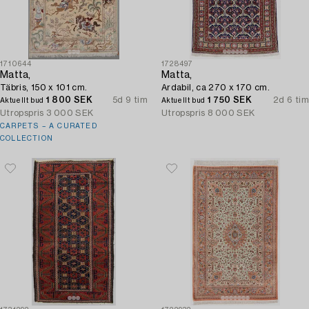
1710644
1728497
Matta,
Matta,
Täbris, 150 x 101 cm.
Ardabil, ca 270 x 170 cm.
1 800 SEK
5d 9 tim
1 750 SEK
2d 6 tim
Aktuellt bud
Aktuellt bud
Utropspris
3 000 SEK
Utropspris
8 000 SEK
CARPETS – A CURATED
COLLECTION