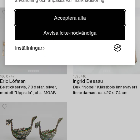
användning och anpassa vår marknadsföring.
England, 1900-talets början.
Acceptera alla
Avvisa icke-nödvändiga
Inställningar
1600747
1595410
Eric Löfman
Ingrid Dessau
Bestickservis, 73 delar, silver,
Duk "Nobel" Klässbols linneväveri
modell "Uppsala", bl.a. MGAB,
linnedamast ca 420x174 cm.
Lidköping 1967.