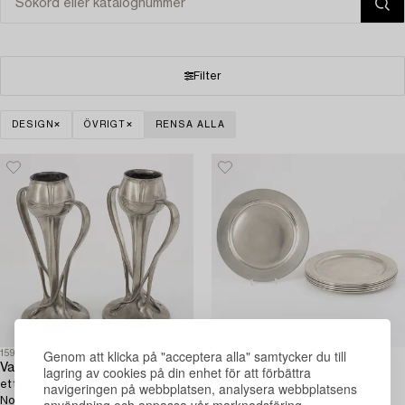
Filter
DESIGN
ÖVRIGT
RENSA ALLA
Genom att klicka på "acceptera alla" samtycker du till
1593103
1599601
Vaser,
Firma Svenskt Tenn
lagring av cookies på din enhet för att förbättra
ett par, modell 029, tenn, Art
Kuverttallrikar, 8 st, tenn,
navigeringen på webbplatsen, analysera webbplatsens
Nouveau, Liberty & Co, Tudric,
Stockholm 1950-70-tal.