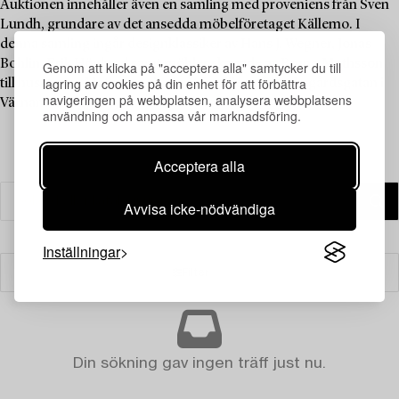
Auktionen innehåller även en samling med proveniens från Sven
Lundh, grundare av det ansedda möbelföretaget Källemo. I
denna samling ingår designklassiker av Hans J. Wegner, Jonas
Bohlin, Erik Höglund samt möbler skapade av Bruno Mathsson
Genom att klicka på "acceptera alla" samtycker du till
lagring av cookies på din enhet för att förbättra
till huset som Mathsson ritade åt familjen på Backagårdsgatan i
navigeringen på webbplatsen, analysera webbplatsens
Värnamo, byggt 1955.
användning och anpassa vår marknadsföring.
Acceptera alla
Avvisa icke-nödvändiga
Inställningar
Filter
Din sökning gav ingen träff just nu.