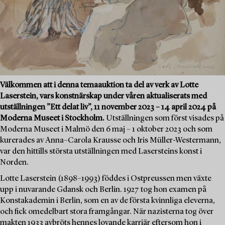
Välkommen att i denna temaauktion ta del av verk av Lotte
Laserstein, vars konstnärskap under våren aktualiserats med
utställningen ”Ett delat liv”, 11 november 2023 – 14 april 2024 på
Moderna Museet i Stockholm.
Utställningen som först visades på
Moderna Museet i Malmö den 6 maj – 1 oktober 2023 och som
kurerades av Anna–Carola Krausse och Iris Müller-Westermann,
var den hittills största utställningen med Lasersteins konst i
Norden.
Lotte Laserstein (1898–1993) föddes i Ostpreussen men växte
upp i nuvarande Gdansk och Berlin. 1927 tog hon examen på
Konstakademin i Berlin, som en av de första kvinnliga eleverna,
och fick omedelbart stora framgångar. När nazisterna tog över
makten 1933 avbröts hennes lovande karriär eftersom hon i