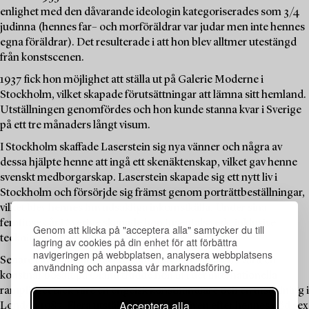
enlighet med den dåvarande ideologin kategoriserades som 3/4
judinna (hennes far– och morföräldrar var judar men inte hennes
egna föräldrar). Det resulterade i att hon blev alltmer utestängd
från konstscenen.
1937 fick hon möjlighet att ställa ut på Galerie Moderne i
Stockholm, vilket skapade förutsättningar att lämna sitt hemland.
Utställningen genomfördes och hon kunde stanna kvar i Sverige
på ett tre månaders långt visum.
I Stockholm skaffade Laserstein sig nya vänner och några av
dessa hjälpte henne att ingå ett skenäktenskap, vilket gav henne
svenskt medborgarskap. Laserstein skapade sig ett nytt liv i
Stockholm och försörjde sig främst genom porträttbeställningar,
vilket blev hennes huvudsakliga inkomstkälla. Under sina
femtiosex år i Sverige skapade hon tusentals verk, inklusive
Genom att klicka på "acceptera alla" samtycker du till
teckningar.
lagring av cookies på din enhet för att förbättra
navigeringen på webbplatsen, analysera webbplatsens
Senare i livet återupptäcktes Laserstein. Från att ha varit en
användning och anpassa vår marknadsföring.
konstnär bosatt på Öland trädde hon in i det internationella
rampljuset tack vare en engelsk konsthandlare och en utställning i
Acceptera alla
London 1987. Flera utställningar följde, även efter hennes död sex