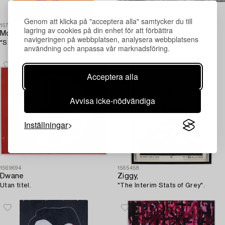
Genom att klicka på "acceptera alla" samtycker du till
1575542
1484521
lagring av cookies på din enhet för att förbättra
Mode2
Magnus "NUG" Gustafsson
navigeringen på webbplatsen, analysera webbplatsens
"Stockings".
Utan titel.
användning och anpassa vår marknadsföring.
Acceptera alla
Avvisa icke-nödvändiga
Inställningar
1569694
1565458
Dwane
Ziggy,
Utan titel.
"The Interim Stats of Grey".