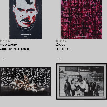
1441453
1565459
Hop Louie
Ziggy
Christer Pettersson.
"Hextext".