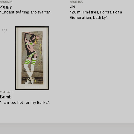
1569693
1565465
Ziggy
JR
"Endast två ting äro svarta".
"28 millimètres, Portrait of a
Generation, Ladj Ly".
1548436
Bambi,
"I am too hot for my Burka".