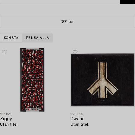
Filter
KONST
RENSA ALLA
1571512
1569695
Ziggy
Dwane
Utan titel.
Utan titel.