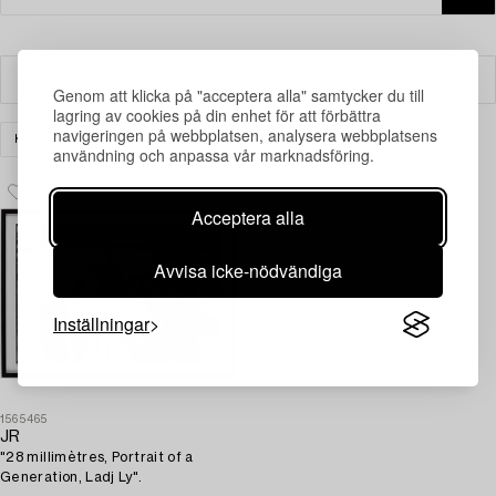
Filter
Genom att klicka på "acceptera alla" samtycker du till
lagring av cookies på din enhet för att förbättra
navigeringen på webbplatsen, analysera webbplatsens
KONST
FOTOGRAFI
RENSA ALLA
användning och anpassa vår marknadsföring.
Acceptera alla
Avvisa icke-nödvändiga
Inställningar
1565465
JR
"28 millimètres, Portrait of a
Generation, Ladj Ly".