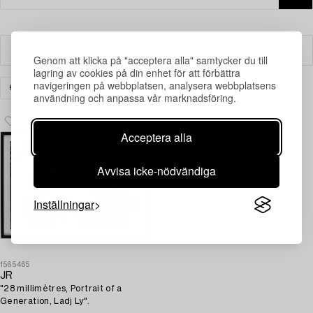
Filter
Genom att klicka på "acceptera alla" samtycker du till
lagring av cookies på din enhet för att förbättra
navigeringen på webbplatsen, analysera webbplatsens
KONST
GRAFIK
RENSA ALLA
användning och anpassa vår marknadsföring.
Acceptera alla
Avvisa icke-nödvändiga
Inställningar
1565465
JR
"28 millimètres, Portrait of a
Generation, Ladj Ly".