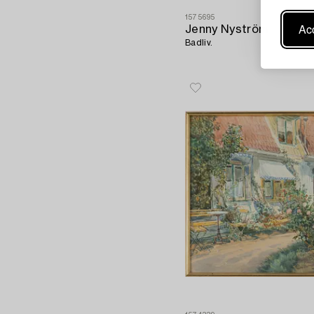
1575695
Acc
Jenny Nyström
Badliv.