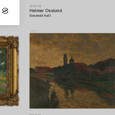
1575778
Helmer Osslund
Sovande katt.