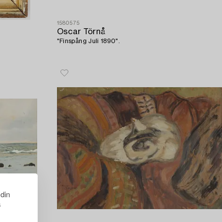
1580575
Oscar Törnå
"Finspång Juli 1890".
 din
s