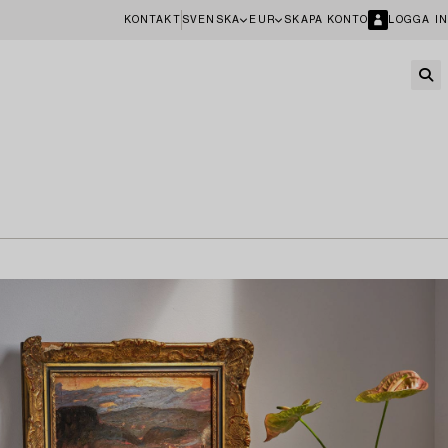
KONTAKT
SVENSKA
EUR
SKAPA KONTO
LOGGA IN