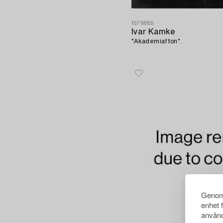
1576885
Ivar Kamke
"Akademiafton".
Genom 
enhet 
använd