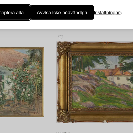
1568961
eptera alla
Avvisa icke-nödvändiga
Inställningar
Anna Palm de Rosa
"Kapelludden, Öland".