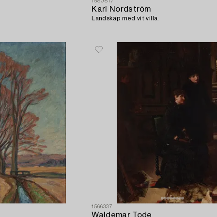
1580817
Karl Nordström
Landskap med vit villa.
1566337
Waldemar Tode