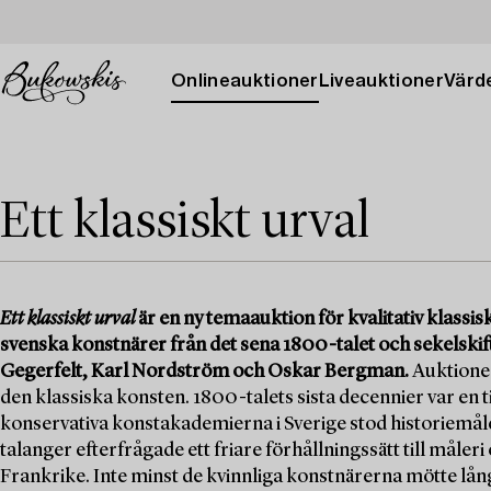
Onlineauktioner
Liveauktioner
Värde
Ett klassiskt urval
Ett klassiskt urval
är en ny temaauktion för kvalitativ klass
svenska konstnärer från det sena 1800-talet och sekelsk
Gegerfelt, Karl Nordström och Oskar Bergman.
Auktionen
den klassiska konsten. 1800-talets sista decennier var en ti
konservativa konstakademierna i Sverige stod historiemåler
talanger efterfrågade ett friare förhållningssätt till måleri
Frankrike. Inte minst de kvinnliga konstnärerna mötte lång