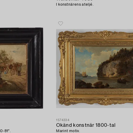
I konstnärens ateljé.
1574334
Okänd konstnär 1800-tal
0-81".
Marint motiv.