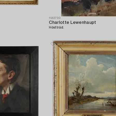
1563730
Charlotte Lewenhaupt
Höstträd.