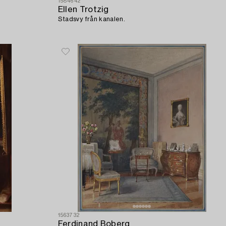
1584642
Ellen Trotzig
Stadsvy från kanalen.
1563732
Ferdinand Boberg