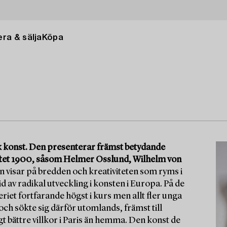
ra & sälja
Köpa
isk konst. Den presenterar främst betydande
iftet 1900, såsom Helmer Osslund, Wilhelm von
 visar på bredden och kreativiteten som ryms i
d av radikal utveckling i konsten i Europa. På de
iet fortfarande högst i kurs men allt fler unga
 och sökte sig därför utomlands, främst till
t bättre villkor i Paris än hemma. Den konst de