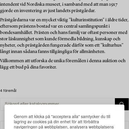
intendent vid Nordiska museet, i samband med att man 1917
gjorde en inventering av just landets prästgårdar.
Prästgårdarna var en mycket viktig "kulturinstitution" i äldre tider,
eftersom prästens bostad var en central samlingspunkt i
bondesamhället. Prästen och hans familj var oftast personer med
stor läskunnighet som kunde förmedla bildning, kunskap och
nyheter, och prästgården fungerade därför som ett "kulturhus"
långt innan sådana fanns tillgängliga för allmänheten.
Välkommen att utforska de unika föremålen i denna auktion och
lägg ett bud på dina favoriter.
4 föremål
Genom att klicka på "acceptera alla" samtycker du till
lagring av cookies på din enhet för att förbättra
navigeringen på webbplatsen, analysera webbplatsens
Filter