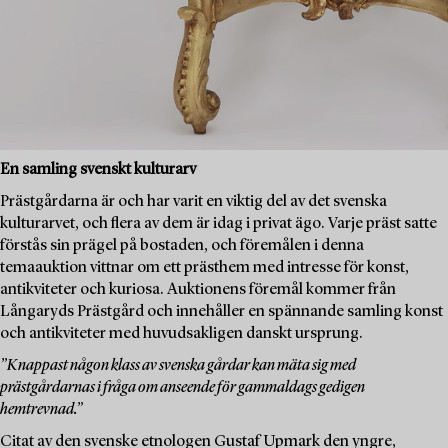
En samling svenskt kulturarv
Prästgårdarna är och har varit en viktig del av det svenska
kulturarvet, och flera av dem är idag i privat ägo. Varje präst satte
förstås sin prägel på bostaden, och föremålen i denna
temaauktion vittnar om ett prästhem med intresse för konst,
antikviteter och kuriosa. Auktionens föremål kommer från
Långaryds Prästgård och innehåller en spännande samling konst
och antikviteter med huvudsakligen danskt ursprung.
”Knappast någon klass av svenska gårdar kan mäta sig med
prästgårdarnas i fråga om anseende för gammaldags gedigen
hemtrevnad.”
Citat av den svenske etnologen Gustaf Upmark den yngre,