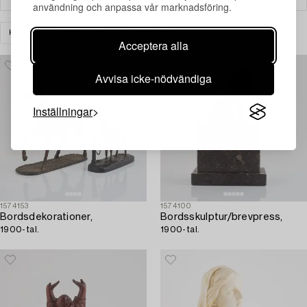
användning och anpassa vår marknadsföring.
KONST
SKULPTUR
RENSA ALLA
Acceptera alla
Avvisa icke-nödvändiga
Inställningar
1574153
1574100
Bordsdekorationer,
Bordsskulptur/brevpress,
1900-tal.
1900-tal.