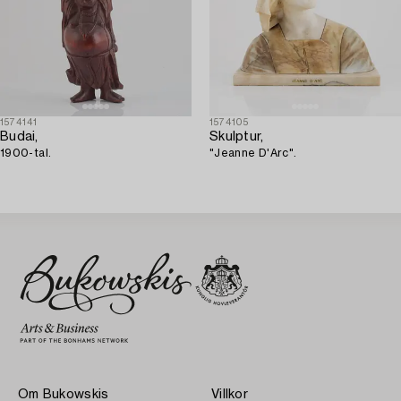
1574141
1574105
Budai,
Skulptur,
1900-tal.
"Jeanne D'Arc".
Om Bukowskis
Villkor