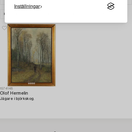
Inställningar
KONST
KLASSISK SVENSK KONST
RENSA ALLA
1574148
Olof Hermelin
Jägare i björkskog.