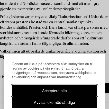
intendent vid Nordiska museet, i samband med att man 1917
gjorde en inventering av just landets prästgårdar.
Prästgårdarna var en mycket viktig "kulturinstitution" i äldre tider,
eftersom prästens bostad var en central samlingspunkt i
bondesamhället. Prästen och hans familj var oftast personer med
stor läskunnighet som kunde förmedla bildning, kunskap och
nyheter, och prästgården fungerade därför som ett "kulturhus"
långt innan sådana fanns tillgängliga för allmänheten.
Välkommen att utforska de unika föremålen i denna auktion och
lägg ett bud på dina favoriter.
Genom att klicka på "acceptera alla" samtycker du till
lagring av cookies på din enhet för att förbättra
navigeringen på webbplatsen, analysera webbplatsens
användning och anpassa vår marknadsföring.
1 föremål
Acceptera alla
Avvisa icke-nödvändiga
Filter