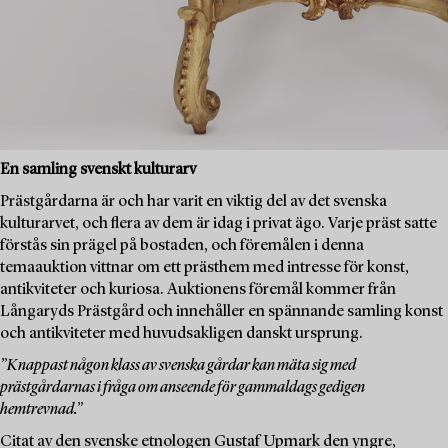
En samling svenskt kulturarv
Prästgårdarna är och har varit en viktig del av det svenska
kulturarvet, och flera av dem är idag i privat ägo. Varje präst satte
förstås sin prägel på bostaden, och föremålen i denna
temaauktion vittnar om ett prästhem med intresse för konst,
antikviteter och kuriosa. Auktionens föremål kommer från
Långaryds Prästgård och innehåller en spännande samling konst
och antikviteter med huvudsakligen danskt ursprung.
”Knappast någon klass av svenska gårdar kan mäta sig med
prästgårdarnas i fråga om anseende för gammaldags gedigen
hemtrevnad.”
Citat av den svenske etnologen Gustaf Upmark den yngre,