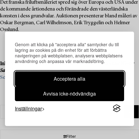
Det franska friluftsmåleriet spred sig över Europa och USA under
de kommande årtiondena och förändrade den västerländska
konsten i dess grundvalar. Auktionen presenterar bland måleri av
Oskar Bergman, Carl Wilhelmson, Erik Tryggelin och Helmer
Osslund.
Genom att klicka på "acceptera alla" samtycker du till
lagring av cookies på din enhet för att förbättra
navigeringen på webbplatsen, analysera webbplatsens
användning och anpassa vår marknadsföring.
Inlämning pågår till vår kommande liveauktion
Important Winter
Sale
, den 11–13 december.
Acceptera alla
Se vad vi söker och kontakta oss för värdering ›
Avvisa icke-nödvändiga
Inställningar
Filter