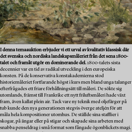
I denna temaauktion erbjuder vi ett urval av kvalitativ klassisk där
det svenska och nordiska landskapsmåleriet från det sena 1800-
talet och framåt utgör en dominerande del.
1800-talets sista
decennier var en tid av radikal utveckling i den europeiska
konsten. På de konservativa konstakademierna stod
historiemåleriet fortfarande högst i kurs men bland unga talanger
efterfrågades ett friare förhållningsätt till måleri. De sökte sig
utomlands, främst till Frankrike ett nytt friluftsmåleri hade växt
fram, även kallat plein air. Tack vare ny teknik med oljefärger på
tub kunde den nya generationen stegvis överge ateljén för att
måla hela kompositioner utomhus. De ställde sina stafflier i
skogar, på ängar eller på stigar och skapade sina arbeten med
snabba penseldrag i små format som fångade ögonblickets magi.