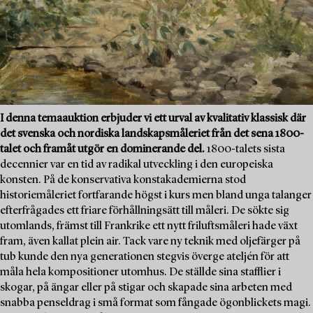
I denna temaauktion erbjuder vi ett urval av kvalitativ klassisk där
det svenska och nordiska landskapsmåleriet från det sena 1800-
talet och framåt utgör en dominerande del.
1800-talets sista
decennier var en tid av radikal utveckling i den europeiska
konsten. På de konservativa konstakademierna stod
historiemåleriet fortfarande högst i kurs men bland unga talanger
efterfrågades ett friare förhållningsätt till måleri. De sökte sig
utomlands, främst till Frankrike ett nytt friluftsmåleri hade växt
fram, även kallat plein air. Tack vare ny teknik med oljefärger på
tub kunde den nya generationen stegvis överge ateljén för att
måla hela kompositioner utomhus. De ställde sina stafflier i
skogar, på ängar eller på stigar och skapade sina arbeten med
snabba penseldrag i små format som fångade ögonblickets magi.