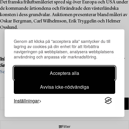
Det franska friluftsmåleriet spred sig över Europa och USA under
de kommande årtiondena och förändrade den västerländska
konsten i dess grundvalar. Auktionen presenterar bland måleri av
Oskar Bergman, Carl Wilhelmson, Erik Tryggelin och Helmer
Osslund.
Genom att klicka på "acceptera alla" samtycker du till
lagring av cookies på din enhet för att förbättra
navigeringen på webbplatsen, analysera webbplatsens
användning och anpassa vår marknadsföring.
Inlämning pågår till vår kommande liveauktion
Important Winter
Sale
, den 11–13 december.
Acceptera alla
Se vad vi söker och kontakta oss för värdering ›
Avvisa icke-nödvändiga
Inställningar
Filter