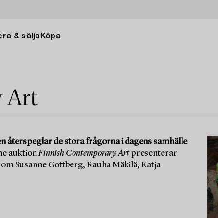
ra & sälja
Köpa
 Art
en återspeglar de stora frågorna i dagens samhälle
ne auktion
Finnish Contemporary Art
presenterar
 som Susanne Gottberg, Rauha Mäkilä, Katja