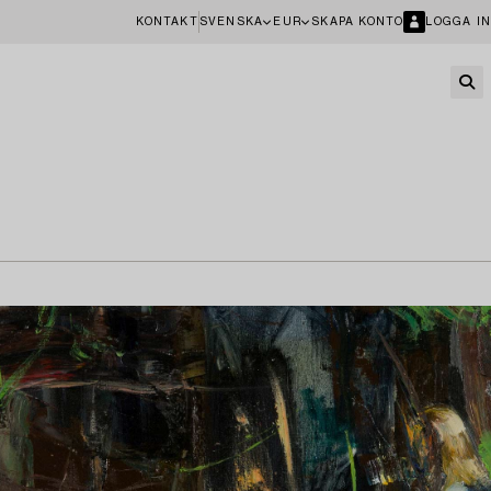
KONTAKT
SVENSKA
EUR
SKAPA KONTO
LOGGA IN