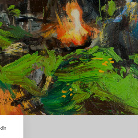
 din
s