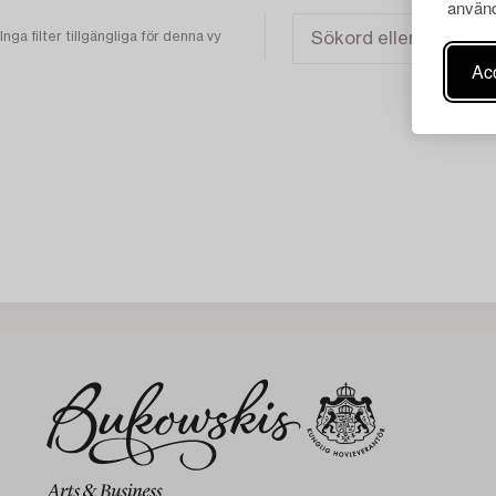
använd
Inga filter tillgängliga för denna vy
Acc