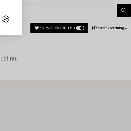
Bokstavsordning
ENDAST FAVORITER
just nu.