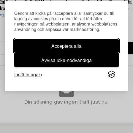
Inlämning pågår till Nordens enda renodlade auktion för samtida
konst och design -
Contemporary Art & Design
, den 15–16 april.
Se
Genom att klicka på "acceptera alla" samtycker du till
vad vi söker och kontakta oss för värdering ›
lagring av cookies på din enhet för att förbättra
navigeringen på webbplatsen, analysera webbplatsens
användning och anpassa vår marknadsföring.
Acceptera alla
Avvisa icke-nödvändiga
Filter
Inställningar
Din sökning gav ingen träff just nu.