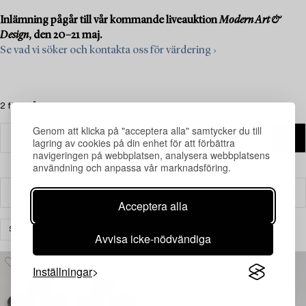
Inlämning pågår till vår kommande liveauktion
Modern Art &
Design
, den 20–21 maj.
Se vad vi söker och kontakta oss för värdering ›
2 föremål
Genom att klicka på "acceptera alla" samtycker du till
lagring av cookies på din enhet för att förbättra
navigeringen på webbplatsen, analysera webbplatsens
användning och anpassa vår marknadsföring.
Filter
Acceptera alla
SILVER
RENSA ALLA
Avvisa icke-nödvändiga
Inställningar