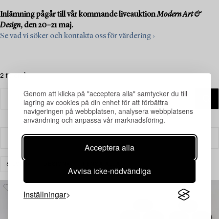
Inlämning pågår till vår kommande liveauktion
Modern Art &
Design
, den 20–21 maj.
Se vad vi söker och kontakta oss för värdering ›
2 föremål
Genom att klicka på "acceptera alla" samtycker du till
lagring av cookies på din enhet för att förbättra
navigeringen på webbplatsen, analysera webbplatsens
användning och anpassa vår marknadsföring.
Filter
Acceptera alla
SILVER
DESIGN
RENSA ALLA
Avvisa icke-nödvändiga
Inställningar