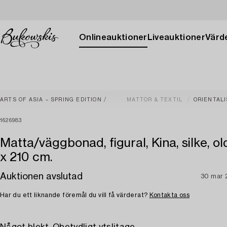
Onlineauktioner
Liveauktioner
Värde
ARTS OF ASIA – SPRING EDITION
MATTOR & TEXTIL
ORIENTAL
1626983
Matta/väggbonad, figural, Kina, silke, ol
x 210 cm.
Auktionen avslutad
30 mar 
Har du ett liknande föremål du vill få värderat?
Kontakta oss