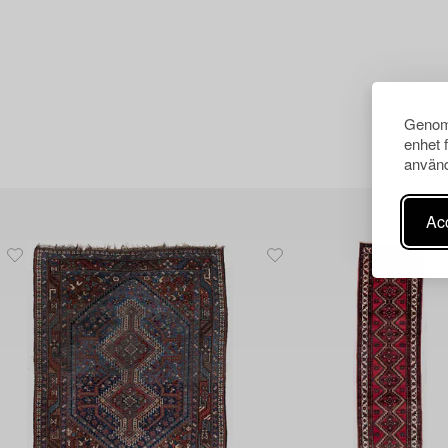
Genom 
enhet 
använd
Acc