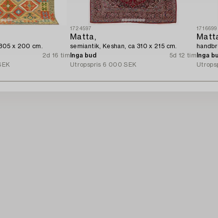
1724597
1716699
Matta,
Matt
 305 x 200 cm.
semiantik, Keshan, ca 310 x 215 cm.
handbr
2d 16 tim
Inga bud
5d 12 tim
Inga b
SEK
Utropspris
6 000 SEK
Utrops