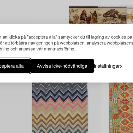
att klicka på "acceptera alla" samtycker du till lagring av cookies på
för att förbättra navigeringen på webbplatsen, analysera webbplatsen
ning och anpassa vår marknadsföring.
Andra har även tittat på
eptera alla
Avvisa icke-nödvändiga
Inställningar