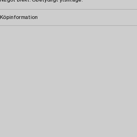
Något blekt. Obetydligt ytslitage.
Köpinformation