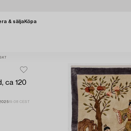
ra & sälja
Köpa
ISKT
d, ca 120
2025
19:08 CEST