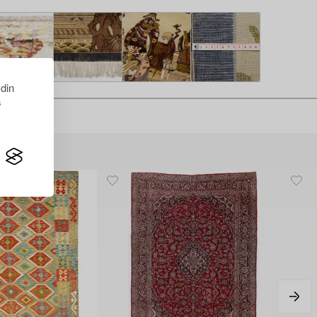
 din
s