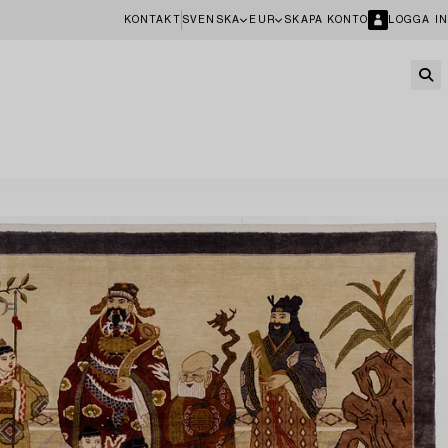
KONTAKT
SVENSKA
EUR
SKAPA KONTO
LOGGA IN