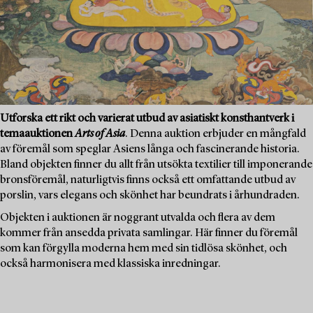
Utforska ett rikt och varierat utbud av asiatiskt konsthantverk i
temaauktionen
Arts of Asia
. Denna auktion erbjuder en mångfald
av föremål som speglar Asiens långa och fascinerande historia.
Bland objekten finner du allt från utsökta textilier till imponerande
bronsföremål, naturligtvis finns också ett omfattande utbud av
porslin, vars elegans och skönhet har beundrats i århundraden.
Objekten i auktionen är noggrant utvalda och flera av dem
kommer från ansedda privata samlingar. Här finner du föremål
som kan förgylla moderna hem med sin tidlösa skönhet, och
också harmonisera med klassiska inredningar.