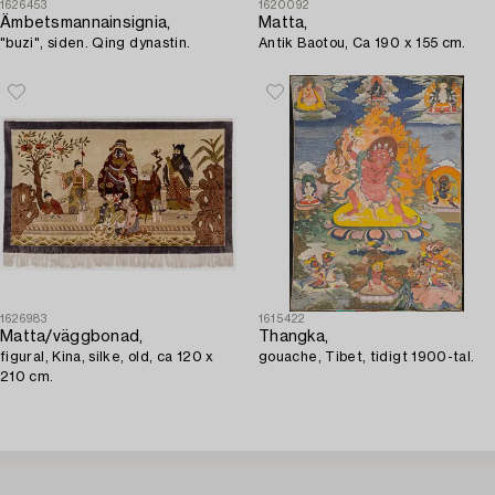
1626453
1620092
Ämbetsmannainsignia,
Matta,
"buzi", siden. Qing dynastin.
Antik Baotou, Ca 190 x 155 cm.
1626983
1615422
Matta/väggbonad,
Thangka,
figural, Kina, silke, old, ca 120 x
gouache, Tibet, tidigt 1900-tal.
210 cm.