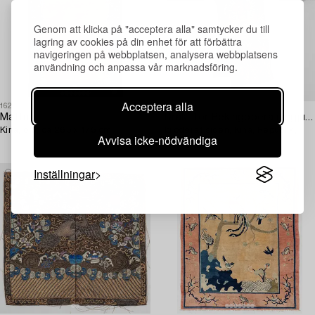
Genom att klicka på "acceptera alla" samtycker du till
lagring av cookies på din enhet för att förbättra
navigeringen på webbplatsen, analysera webbplatsens
användning och anpassa vår marknadsföring.
Acceptera alla
1628923
1627069
Matta,
Dräkt för Pekingopera (jingju 京剧),
Kina, old, ca 265 x 175 cm.
broderat siden, Kina, Republik,
Avvisa icke-nödvändiga
1900-tal.
Inställningar