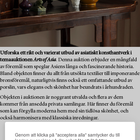
Utforska ett rikt och varierat utbud av asiatiskt konsthantverk i
temaauktionen
Arts of Asia
. Denna auktion erbjuder en mångfald
av föremål som speglar Asiens långa och fascinerande historia.
Bland objekten finner du allt från utsökta textilier till imponerande
bronsföremål, naturligtvis finns också ett omfattande utbud av
porslin, vars elegans och skönhet har beundrats i århundraden.
Objekten i auktionen är noggrant utvalda och flera av dem
kommer från ansedda privata samlingar. Här finner du föremål
som kan förgylla moderna hem med sin tidlösa skönhet, och
också harmonisera med klassiska inredningar.
Genom att klicka på "acceptera alla" samtycker du till