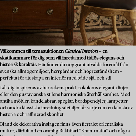
Välkommen till temaauktionen
Classical Interiors
– en
skattkammare för dig som vill inreda med tidlös elegans och
historisk karaktär.
Här finner du noggrant utvalda föremål från
svenska allmogemiljöer, herrgårdar och högreståndshem –
perfekta för att skapa en interiör med både själ och stil.
Låt dig inspireras av barockens prakt, rokokons eleganta linjer
eller den gustavianska stilens harmoniska återhållsamhet. Med
antika möbler, kandelabrar, speglar, bordspendyler, lampetter
och andra klassiska inredningsdetaljer får varje rum en känsla av
historia och raffinerad skönhet.
Bland de dekorativa inslagen finns även flertalet orientaliska
mattor, däribland en ovanlig Bakhtiari "Khan-matta" och några