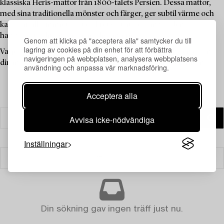
klassiska Heris-mattor från 1800-talets Persien. Dessa mattor,
med sina traditionella mönster och färger, ger subtil värme och
karaktär till rummet – ett diskret sätt att föra in världens
hantverkstraditioner i en nordisk interiör.
Genom att klicka på "acceptera alla" samtycker du till
lagring av cookies på din enhet för att förbättra
Varje objekt i auktionen bär sitt unika arv – redo att bli en del av
navigeringen på webbplatsen, analysera webbplatsens
din inredning och ge ditt hem en levande länk till det förflutna.
användning och anpassa vår marknadsföring.
Acceptera alla
Avvisa icke-nödvändiga
Inställningar
Filter
Din sökning gav ingen träff just nu.