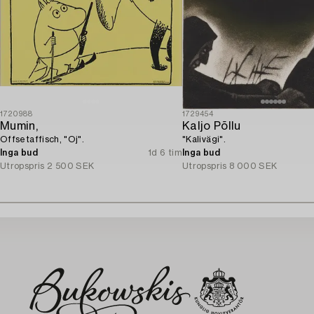
1720988
1729454
Mumin,
Kaljo Põllu
Offsetaffisch, "Oj".
"Kalivägi".
Inga bud
1d 6 tim
Inga bud
Utropspris
2 500 SEK
Utropspris
8 000 SEK