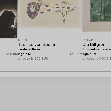
1731698
1731828
Tuomas von Boehm
Ola Billgren
Teaterstilleben.
"Romantiskt landsk
7d 8 tim
Inga bud
4d 8 tim
Inga bud
Utropspris
250 EUR
Utropspris
3 000 