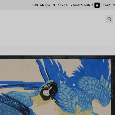
KONTAKT
SVENSKA
EUR
SKAPA KONTO
LOGGA IN