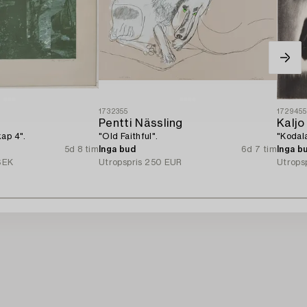
1732355
172945
Pentti Nässling
Kaljo
ap 4".
"Old Faithful".
"Kodal
5d 8 tim
Inga bud
6d 7 tim
Inga b
SEK
Utropspris
250 EUR
Utrops