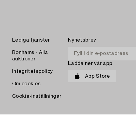
Lediga tjänster
Nyhetsbrev
Bonhams - Alla
auktioner
Ladda ner vår app
Integritetspolicy
App Store
Om cookies
Cookie-inställningar