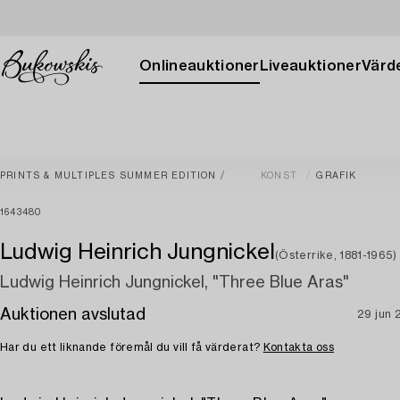
Onlineauktioner
Liveauktioner
Värde
PRINTS & MULTIPLES SUMMER EDITION
KONST
GRAFIK
1643480
Ludwig Heinrich Jungnickel
(Österrike, 1881-1965)
Ludwig Heinrich Jungnickel, "Three Blue Aras"
Auktionen avslutad
29 jun 
Har du ett liknande föremål du vill få värderat?
Kontakta oss