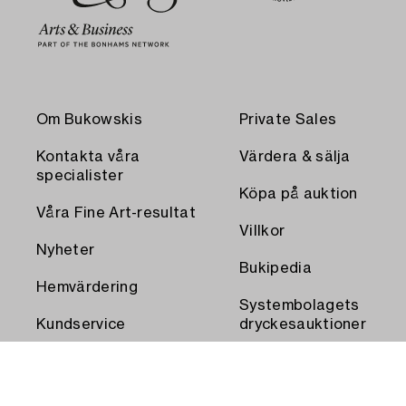
Om Bukowskis
Private Sales
Kontakta våra
Värdera & sälja
specialister
Köpa på auktion
Våra Fine Art-resultat
Villkor
Nyheter
Bukipedia
Hemvärdering
Systembolagets
Kundservice
dryckesauktioner
Transport och
Press
uthämtning