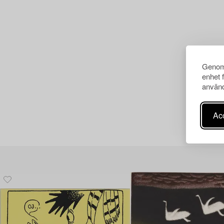
Genom 
enhet 
använd
Acc