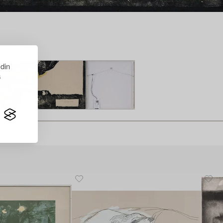
 din
s