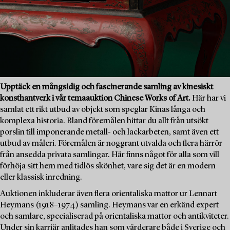
Upptäck en mångsidig och fascinerande samling av kinesiskt
konsthantverk i vår temaauktion Chinese Works of Art.
Här har vi
samlat ett rikt utbud av objekt som speglar Kinas långa och
komplexa historia. Bland föremålen hittar du allt från utsökt
porslin till imponerande metall- och lackarbeten, samt även ett
utbud av måleri. Föremålen är noggrant utvalda och flera härrör
från ansedda privata samlingar. Här finns något för alla som vill
förhöja sitt hem med tidlös skönhet, vare sig det är en modern
eller klassisk inredning.
Auktionen inkluderar även flera orientaliska mattor ur Lennart
Heymans (1918–1974) samling. Heymans var en erkänd expert
och samlare, specialiserad på orientaliska mattor och antikviteter.
Under sin karriär anlitades han som värderare både i Sverige och