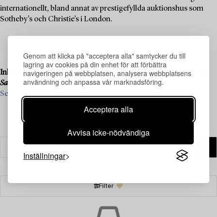
internationellt, bland annat av prestigefyllda auktionshus som
Sotheby’s och Christie’s i London.
Genom att klicka på "acceptera alla" samtycker du till
lagring av cookies på din enhet för att förbättra
navigeringen på webbplatsen, analysera webbplatsens
Inlämning pågår till vår kommande liveauktion
Important Spring
användning och anpassa vår marknadsföring.
Sale
, den 11–13 juni.
Se vad vi söker och kontakta oss för värdering ›
Acceptera alla
Avvisa icke-nödvändiga
Inställningar
Filter