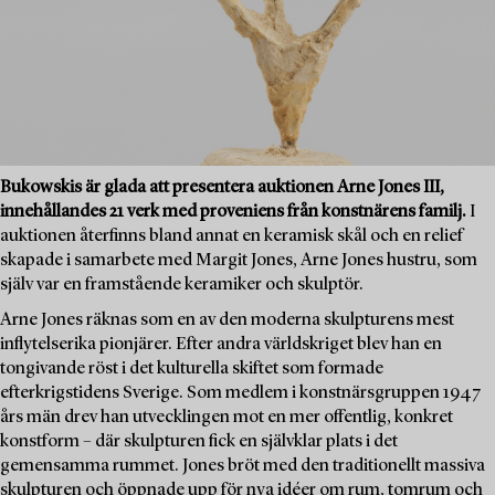
Bukowskis är glada att presentera auktionen Arne Jones III,
innehållandes 21 verk med proveniens från konstnärens familj.
I
auktionen återfinns bland annat en keramisk skål och en relief
skapade i samarbete med Margit Jones, Arne Jones hustru, som
själv var en framstående keramiker och skulptör.
Arne Jones räknas som en av den moderna skulpturens mest
inflytelserika pionjärer. Efter andra världskriget blev han en
tongivande röst i det kulturella skiftet som formade
efterkrigstidens Sverige. Som medlem i konstnärsgruppen 1947
års män drev han utvecklingen mot en mer offentlig, konkret
konstform – där skulpturen fick en självklar plats i det
gemensamma rummet. Jones bröt med den traditionellt massiva
skulpturen och öppnade upp för nya idéer om rum, tomrum och