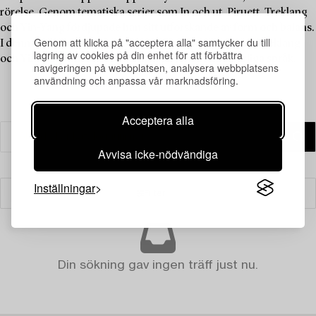
rörelse. Genom tematiska serier som In och ut, Piruett, Treklang
och Yin-Yang fördjupade han sitt utforskande av form och balans.
Genom att klicka på "acceptera alla" samtycker du till
I denna auktion återfinns verk ur bland annat serierna Treklang
lagring av cookies på din enhet för att förbättra
och Yin-Yang – ikoniska exempel på Jones konstnärliga språk.
navigeringen på webbplatsen, analysera webbplatsens
användning och anpassa vår marknadsföring.
Acceptera alla
Avvisa icke-nödvändiga
Inställningar
Filter
Din sökning gav ingen träff just nu.