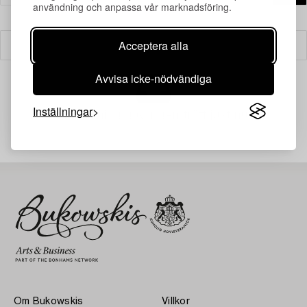
användning och anpassa vår marknadsföring.
Acceptera alla
Filter
Avvisa icke-nödvändiga
Inställningar
Din sökning gav ingen träff just nu.
Om Bukowskis
Villkor