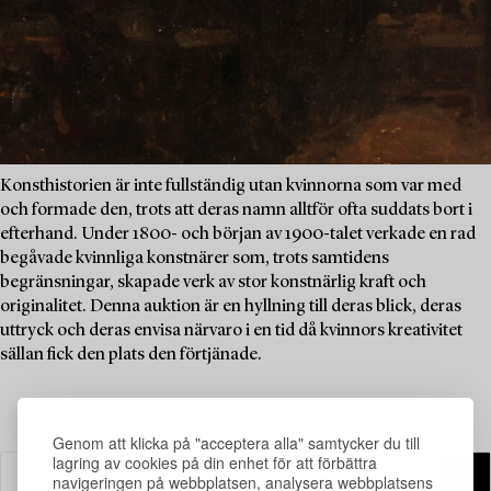
Konsthistorien är inte fullständig utan kvinnorna som var med
och formade den, trots att deras namn alltför ofta suddats bort i
efterhand. Under 1800- och början av 1900-talet verkade en rad
begåvade kvinnliga konstnärer som, trots samtidens
begränsningar, skapade verk av stor konstnärlig kraft och
originalitet. Denna auktion är en hyllning till deras blick, deras
uttryck och deras envisa närvaro i en tid då kvinnors kreativitet
sällan fick den plats den förtjänade.
Genom att klicka på "acceptera alla" samtycker du till
lagring av cookies på din enhet för att förbättra
navigeringen på webbplatsen, analysera webbplatsens