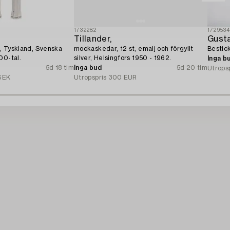
1732282
172953
Tillander,
Gust
0, Tyskland, Svenska
mockaskedar, 12 st, emalj och förgyllt
Bestick
00-tal.
silver, Helsingfors 1950 - 1962.
Inga b
5d 18 tim
Inga bud
5d 20 tim
Utrops
SEK
Utropspris
300 EUR