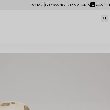
KONTAKT
SVENSKA
EUR
SKAPA KONTO
LOGGA IN