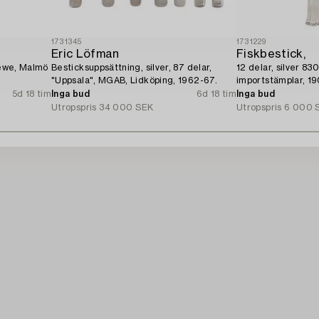
1731345
1731229
Eric Löfman
Fiskbestick,
Gewe, Malmö
Besticksuppsättning, silver, 87 delar,
12 delar, silver 83
"Uppsala", MGAB, Lidköping, 1962-67.
importstämplar, 19
5d 18 tim
Inga bud
6d 18 tim
Inga bud
Utropspris
34 000 SEK
Utropspris
6 000 