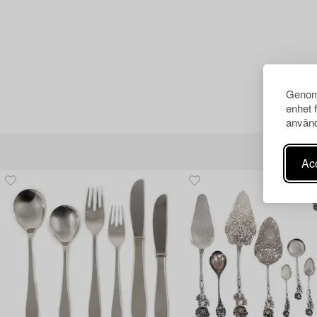
Genom 
enhet 
använd
Acc