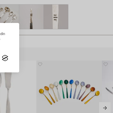
 din
s