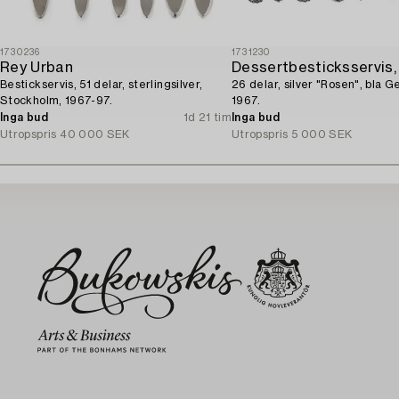
1730236
1731230
Rey Urban
Dessertbesticksservis,
Bestickservis, 51 delar, sterlingsilver,
26 delar, silver "Rosen", bla 
Stockholm, 1967-97.
1967.
Inga bud
1d 21 tim
Inga bud
Utropspris
40 000 SEK
Utropspris
5 000 SEK