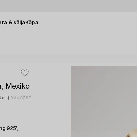
ra & sälja
Köpa
r, Mexiko
6 maj
19:44 CEST
ng 925',