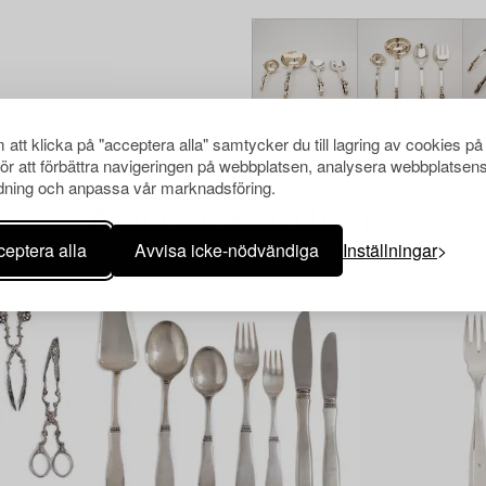
att klicka på "acceptera alla" samtycker du till lagring av cookies på
för att förbättra navigeringen på webbplatsen, analysera webbplatsen
ning och anpassa vår marknadsföring.
Andra har även tittat på
eptera alla
Avvisa icke-nödvändiga
Inställningar