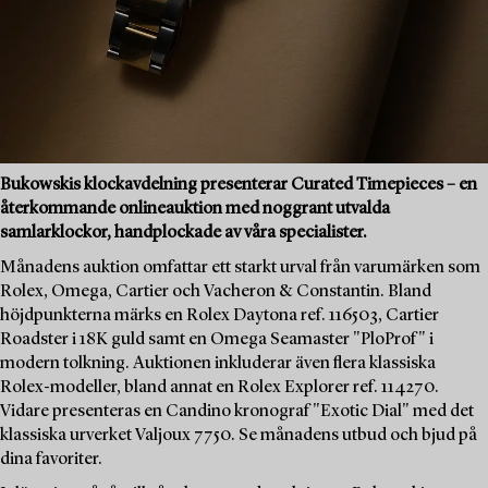
Bukowskis klockavdelning presenterar Curated Timepieces – en
återkommande onlineauktion med noggrant utvalda
samlarklockor, handplockade av våra specialister.
Månadens auktion omfattar ett starkt urval från varumärken som
Rolex, Omega, Cartier och Vacheron & Constantin. Bland
höjdpunkterna märks en Rolex Daytona ref. 116503, Cartier
Roadster i 18K guld samt en Omega Seamaster "PloProf" i
modern tolkning. Auktionen inkluderar även flera klassiska
Rolex-modeller, bland annat en Rolex Explorer ref. 114270.
Vidare presenteras en Candino kronograf "Exotic Dial" med det
klassiska urverket Valjoux 7750. Se månadens utbud och bjud på
dina favoriter.