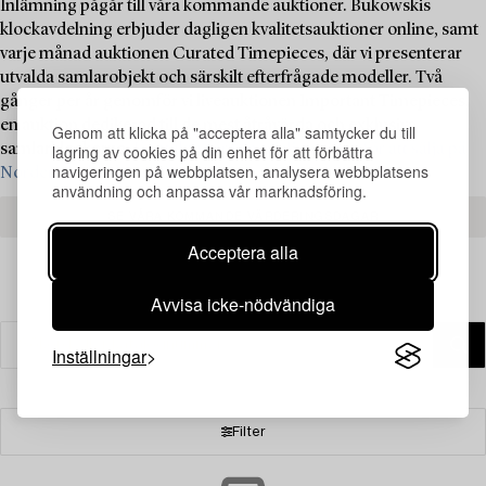
Inlämning pågår till våra kommande auktioner. Bukowskis
klockavdelning erbjuder dagligen kvalitetsauktioner online, samt
varje månad auktionen Curated Timepieces, där vi presenterar
utvalda samlarobjekt och särskilt efterfrågade modeller. Två
gånger per år genomför vi liveauktionen Important Timepieces,
en auktion dedikerad till de mest åtråvärda och exklusiva
Genom att klicka på "acceptera alla" samtycker du till
lagring av cookies på din enhet för att förbättra
samlarklockorna.
Kontakta våra specialister idag för att sälja på
navigeringen på webbplatsen, analysera webbplatsens
Nordens ledande auktionshus ›
användning och anpassa vår marknadsföring.
SE VÅRA KOMMANDE VÄRDERINGSDAGAR
Acceptera alla
Avvisa icke-nödvändiga
Inställningar
Filter