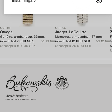
Inställningar
1728493
1730747
1
Omega,
Jaeger-LeCoultre,
Z
Genève, armbandsur, 33 mm.
Memovox, armbandsur, 37 mm.
F
7 500 SEK
5d 10 tim
12 000 SEK
5d 12 tim
s
Aktuellt bud
Aktuellt bud
q
Utropspris
10 000 SEK
Utropspris
20 000 SEK
A
U