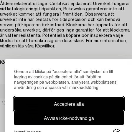
Åldersrelaterat slitage. Certifikat ej daterat. Urverket fungerar
vid katalogiseringstidpunkten, Bukowskis garanterar inte att
urverket kommer att fungera i framtiden. Observera att
urverket inte har testats för tidsprecision och kan behöva
servas på köparens bekostnad. Klockorna har öppnats för att
undersöka urverket, därför ges inga garantier för att klockorna
är vattenresistenta. Potentiella köpare bör inspektera varje
klocka för att försäkra sig om dess skick. För mer information,
vänligen läs våra Köpvillkor.
Köpinformation
Genom att klicka på "acceptera alla" samtycker du till
lagring av cookies på din enhet för att förbättra
navigeringen på webbplatsen, analysera webbplatsens
användning och anpassa vår marknadsföring.
Andra har även tittat på
Acceptera alla
Avvisa icke-nödvändiga