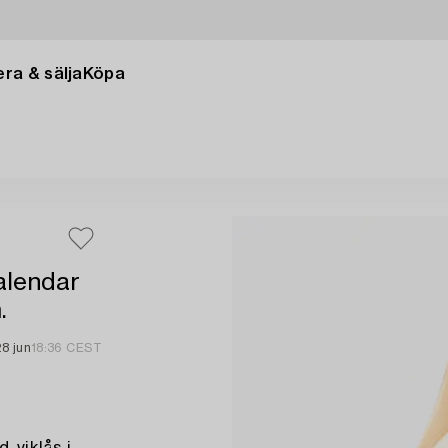
ra & sälja
Köpa
Calendar
.
28 jun
18:36 CEST