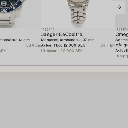
1730747
173147
Jaeger-LeCoultre,
Omeg
mbandsur, 41 mm.
Memovox, armbandsur, 37 mm.
Seamas
stål, q
6d 6 tim
Aktuellt bud
12 000 SEK
6d 7 tim
Aktuel
SEK
Utropspris
20 000 SEK
Utrops