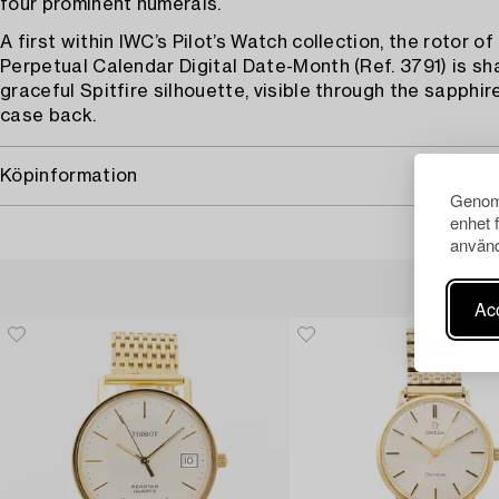
four prominent numerals.
A first within IWC’s Pilot’s Watch collection, the rotor of
Perpetual Calendar Digital Date-Month (Ref. 3791) is sh
graceful Spitfire silhouette, visible through the sapphir
case back.
Köpinformation
Genom 
enhet 
använd
Acc