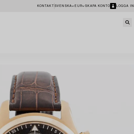
KONTAKT
SVENSKA
EUR
SKAPA KONTO
LOGGA IN