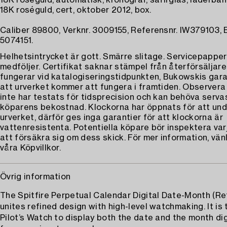
18K roséguld, automatisk, kronograf, safirglas, läderband
18K roséguld, cert, oktober 2012, box.
Caliber 89800, Verknr. 3009155, Referensnr. IW379103, 
5074151.
Helhetsintrycket är gott. Smärre slitage. Servicepapper
medföljer. Certifikat saknar stämpel från återförsäljare
fungerar vid katalogiseringstidpunkten, Bukowskis gara
att urverket kommer att fungera i framtiden. Observera
inte har testats för tidsprecision och kan behöva serva
köparens bekostnad. Klockorna har öppnats för att un
urverket, därför ges inga garantier för att klockorna är
vattenresistenta. Potentiella köpare bör inspektera var
att försäkra sig om dess skick. För mer information, vän
våra Köpvillkor.
Övrig information
The Spitfire Perpetual Calendar Digital Date-Month (Ref
unites refined design with high-level watchmaking. It is 
Pilot’s Watch to display both the date and the month digi