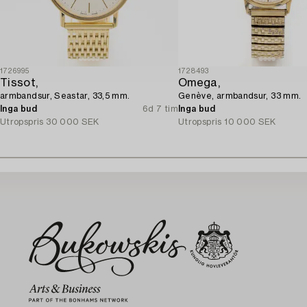
1726995
1728493
Tissot,
Omega,
armbandsur, Seastar, 33,5 mm.
Genève, armbandsur, 33 mm.
Inga bud
6d 7 tim
Inga bud
Utropspris
30 000 SEK
Utropspris
10 000 SEK