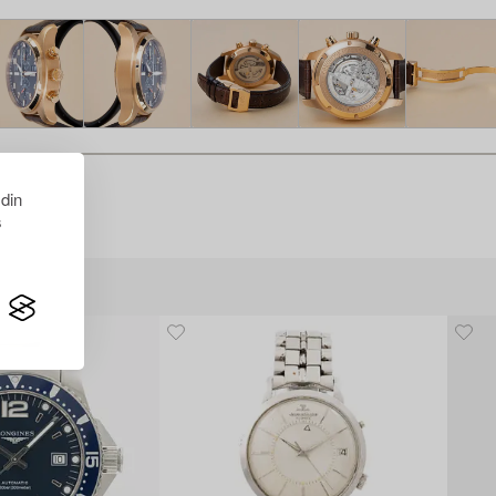
 din
s