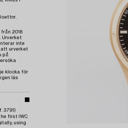
, viklås i
Boettnr.
 från 2018
. Urverket
nterar inte
 att urverket
s på
dersöka
je klocka för
ligen läs
. 3791)
the first IWC
tally, using