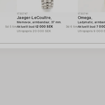
1730747
1730741
Jaeger-LeCoultre,
Omega,
Memovox, armbandsur, 37 mm.
Ladymatic, armban
5d 5 tim
Aktuellt bud
12 000 SEK
3d 6 tim
Aktuellt bud
7 00
Utropspris
20 000 SEK
Utropspris
9 000 