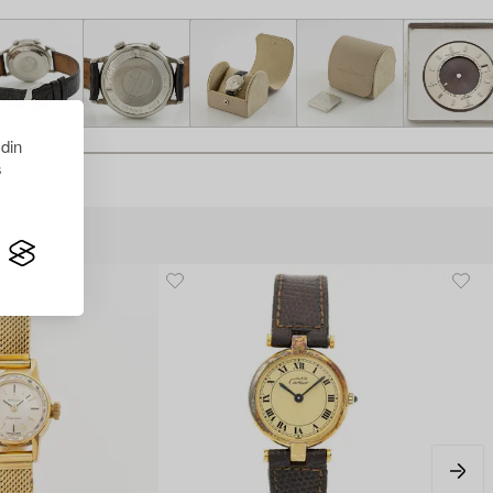
 din
s