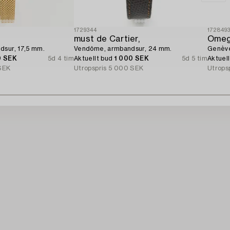
1729344
172849
must de Cartier,
Omeg
dsur, 17,5 mm.
Vendôme, armbandsur, 24 mm.
Genève
0 SEK
5d 4 tim
Aktuellt bud
1 000 SEK
5d 5 tim
Aktuel
SEK
Utropspris
5 000 SEK
Utrops