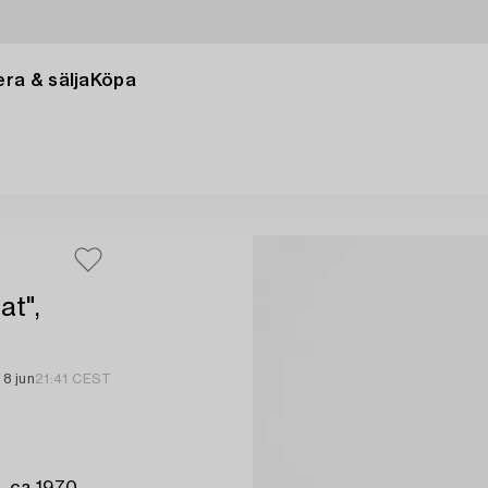
ra & sälja
Köpa
at",
8 jun
21:41 CEST