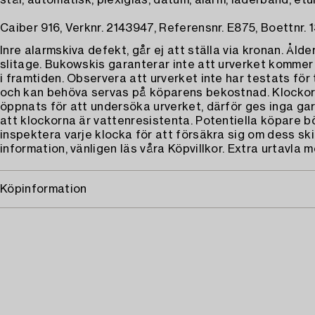
stål, automatisk, plexiglas, datum, alarm, läderband, etui
Caiber 916, Verknr. 2143947, Referensnr. E875, Boettnr.
Inre alarmskiva defekt, går ej att ställa via kronan. Ålde
slitage. Bukowskis garanterar inte att urverket kommer
i framtiden. Observera att urverket inte har testats för
och kan behöva servas på köparens bekostnad. Klockor
öppnats för att undersöka urverket, därför ges inga gar
att klockorna är vattenresistenta. Potentiella köpare b
inspektera varje klocka för att försäkra sig om dess ski
information, vänligen läs våra Köpvillkor. Extra urtavla m
Köpinformation