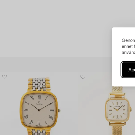
Genom 
enhet 
använd
Acc