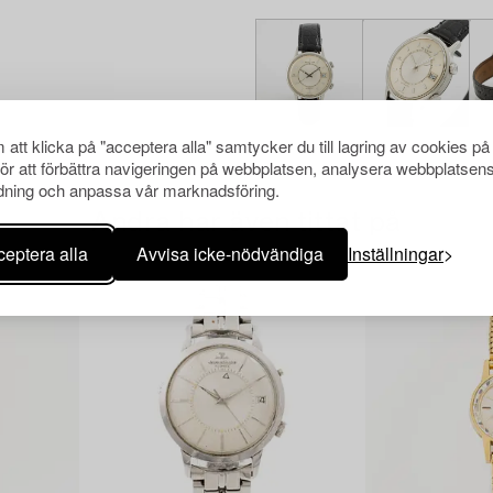
att klicka på "acceptera alla" samtycker du till lagring av cookies på
för att förbättra navigeringen på webbplatsen, analysera webbplatsen
ning och anpassa vår marknadsföring.
Andra har även tittat på
eptera alla
Avvisa icke-nödvändiga
Inställningar