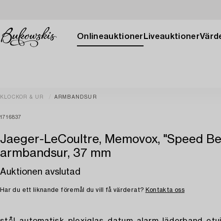
Onlineauktioner
Liveauktioner
Värde
KLOCKOR & UR
ARMBANDSUR
1716837
Jaeger-LeCoultre, Memovox, "Speed Be
armbandsur, 37 mm
Auktionen avslutad
Har du ett liknande föremål du vill få värderat?
Kontakta oss