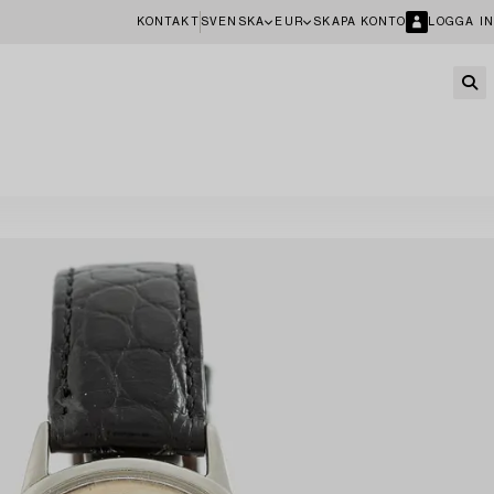
KONTAKT
SVENSKA
EUR
SKAPA KONTO
LOGGA IN