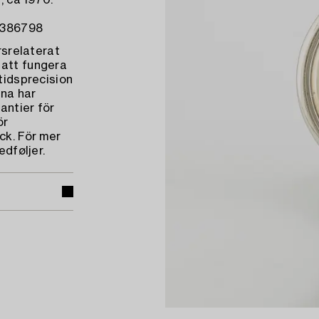
, ca 1970.
 1386798
rsrelaterat
 att fungera
 tidsprecision
na har
antier för
ör
ck. För mer
edføljer.