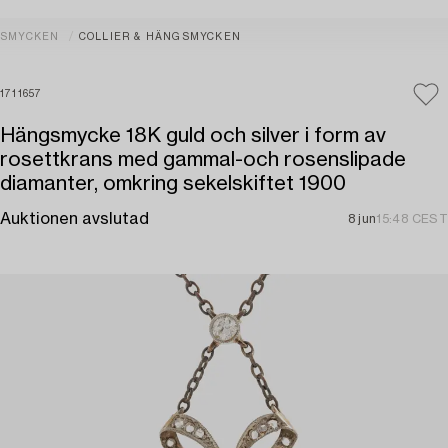
SMYCKEN
COLLIER & HÄNGSMYCKEN
1711657
Hängsmycke 18K guld och silver i form av
rosettkrans med gammal-och rosenslipade
diamanter, omkring sekelskiftet 1900
Auktionen avslutad
8 jun
15:48 CEST