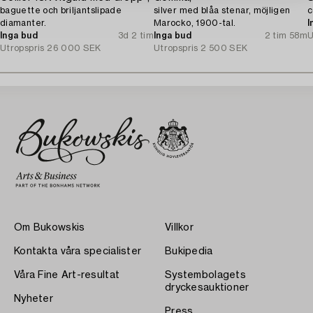
baguette och briljantslipade
silver med blåa stenar, möjligen
c
diamanter.
Marocko, 1900-tal.
I
Inga bud
3d 2 tim
Inga bud
2 tim 58m
U
Utropspris
26 000 SEK
Utropspris
2 500 SEK
Om Bukowskis
Villkor
Kontakta våra specialister
Bukipedia
Våra Fine Art-resultat
Systembolagets
dryckesauktioner
Nyheter
Press