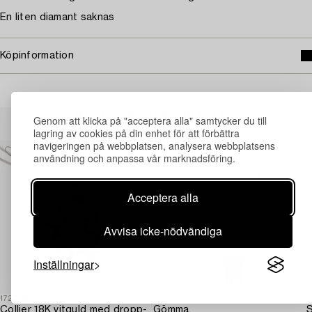
En liten diamant saknas
Köpinformation
Andra har även tittat på
Genom att klicka på "acceptera alla" samtycker du till
lagring av cookies på din enhet för att förbättra
navigeringen på webbplatsen, analysera webbplatsens
användning och anpassa vår marknadsföring.
Acceptera alla
Avvisa icke-nödvändiga
Inställningar
1722766
1717403
1
Collier 18K vitguld med dropp-,
Gömma,
S