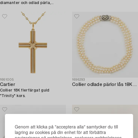
diamanter och odlad pärla,
England.
1661005
1696293
Cartier
Collier odlade pärlor lås 18K guld med runda briljant- och åttkantslipade diamanter.
Collier 18K flerfärgat guld
"Trinity" kors.
Genom att klicka på "acceptera alla" samtycker du till
lagring av cookies på din enhet för att förbättra
navigeringen på webbplatsen, analysera webbplatsens