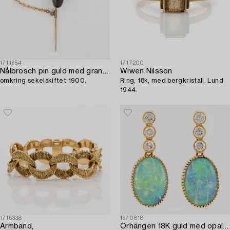
1711654
1717200
Nålbrosch pin guld med granater i form av ekollon,
Wiwen Nilsson
omkring sekelskiftet 1900.
Ring, 18k, med bergkristall. Lund
1944.
1716338
1670818
Armband,
Örhängen 18K guld med opaler och briljantslipade diamanter.