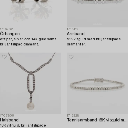
1716702
1715112
Örhängen,
Armband,
ett par, silver och 14k guld samt
18K vitguld med briljantslipade
briljantslipad diamant.
diamanter.
1707805
1712928
Halsband,
Tennisarmband 18K vitguld med runda briljantsliapde diamanter.
18K vitguld, briljantslipade