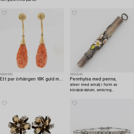
1698160
1695546
Ett par örhängen 18K guld med koralldroppar.
Pennhylsa med penna,
silver med emalj i form av
körsbärsblom, omkring
sekelskiftet 1900.