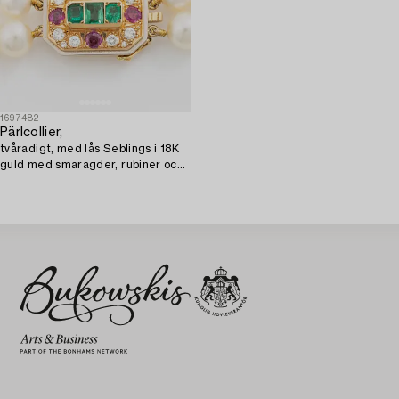
1697482
Pärlcollier,
tvåradigt, med lås Seblings i 18K
guld med smaragder, rubiner och
briljantslipade diamanter.