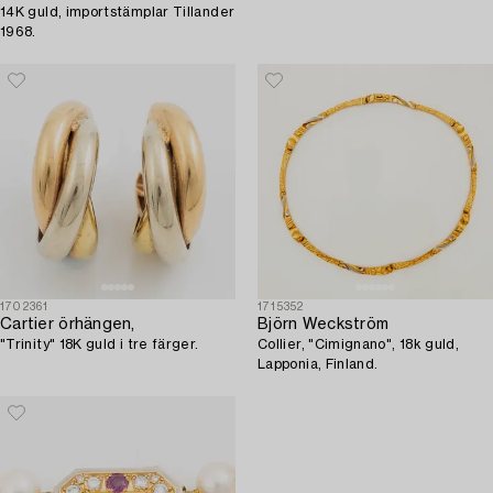
14K guld, importstämplar Tillander
1968.
1702361
1715352
Cartier örhängen,
Björn Weckström
"Trinity" 18K guld i tre färger.
Collier, "Cimignano", 18k guld,
Lapponia, Finland.