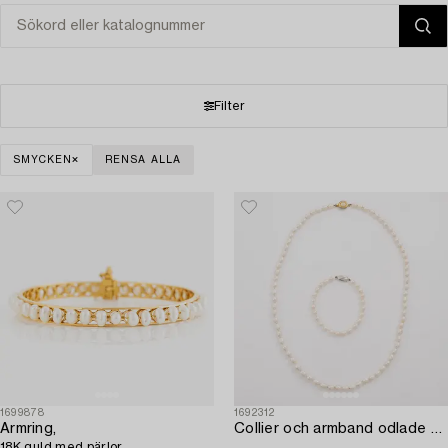
Filter
SMYCKEN
RENSA ALLA
1699878
1692312
Armring,
Collier och armband odlade pärlor med silverlås.
18K guld med pärlor.