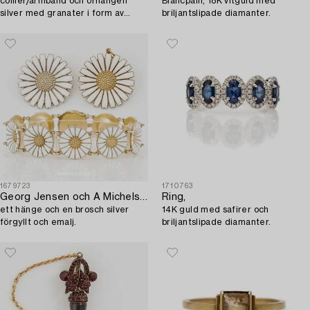
collier/armband och örhängen
Blancpain, 18K vitguld med
silver med granater i form av
briljantslipade diamanter.
florala motiv, omkring sekelskiftet
1900.
1679723
1710763
Georg Jensen och A Michelsen "Daisy" ett armband,
Ring,
ett hänge och en brosch silver
14K guld med safirer och
förgyllt och emalj.
briljantslipade diamanter.